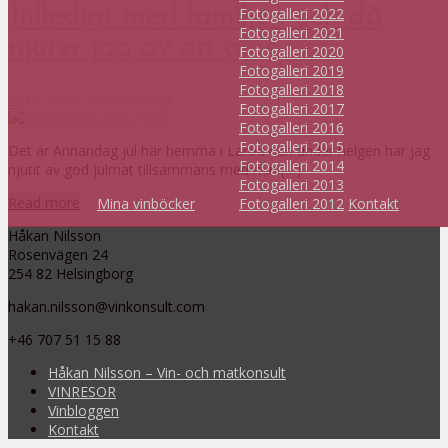
Julledigt med familjen och då
Fotogalleri 2022
Fotogalleri 2021
njuter jag av ett glas Port
Fotogalleri 2020
Fotogalleri 2019
Fotogalleri 2018
2016-12-26
Jonas
Julledigt
Fotogalleri 2017
Fotogalleri 2016
Fotogalleri 2015
Det är Annandag jul här hemma i Laröd och under helgen har jag
Fotogalleri 2014
njutit av god julmat tillsammans med min […]
Fotogalleri 2013
Read more
Mina vinböcker
Fotogalleri 2012
Kontakt
Håkan Nilsson
Rosenvägen 24
254 82 Helsingborg
hakan.nilsson@vinkonsult.com
+46 707 51 15 88
Håkan Nilsson – Vin- och matkonsult
VINRESOR
Vinbloggen
Kontakt