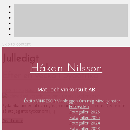
Skip to content
Julledigt
Håkan Nilsson
Efter en vecka i Sydafrika
Mat- och vinkonsult AB
2018-12-25
Håkan Nilsson
Julledigt
Éxzito
VINRESOR
Vinbloggen
Om mig
Mina tjänster
Sydafrika under jul och nyår. Ja man kan ha det sämre. Det är inte
Fotogalleri
så att jag inte tycker om […]
Fotogalleri 2026
Fotogalleri 2025
Read more
Fotogalleri 2024
Fotogalleri 2023