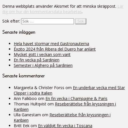
Denna webbplats använder Akismet för att minska skräppost.
Lär
dig om hur din kommentarsdata bearbetas
.
Sök efter:
Senaste inläggen
Hela havet stormar med Gastronauterna
Éxzito 2024 från Ribera del Duero har anlänt
Mycket gott i veckan som varit
En fin vecka på Sardinien
Semester i Alghero på Sardinien
Senaste kommentarer
Margareta & Christer Forss
om
En underbar vecka med Star
Clipper i södra Italien
Ann Falkboo
om
En fin vecka i Champagne & Paris
Thomas Hultqvist
om
Reseberättelse från kryssningen i
Karibien
Ulla Ganestam
om
Reseberättelse från kryssningen i
Karibien
Britt Eek
om
En väldigt fin vecka i Toscana