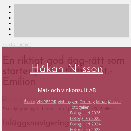
Skip to content
En riktigt god ägg-rätt som
Håkan Nilsson
starter på Le tTrtre i St.-
Emilion
Mat- och vinkonsult AB
Éxzito
VINRESOR
Vinbloggen
Om mig
Mina tjänster
Fotogalleri
En riktigt god ägg-rätt som starter på Le tTrtre i St.-Emilion
Fotogalleri 2026
Fotogalleri 2025
Inläggsnavigering
Fotogalleri 2024
Fotogalleri 2023