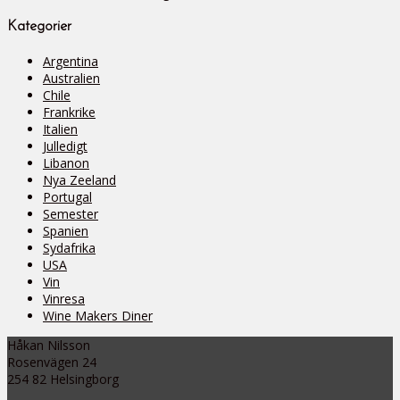
Kategorier
Argentina
Australien
Chile
Frankrike
Italien
Julledigt
Libanon
Nya Zeeland
Portugal
Semester
Spanien
Sydafrika
USA
Vin
Vinresa
Wine Makers Diner
Håkan Nilsson
Rosenvägen 24
254 82 Helsingborg