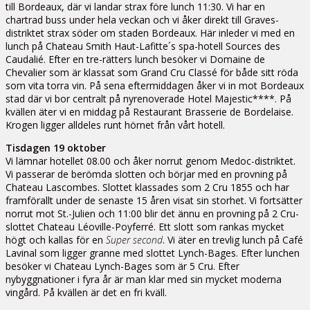
till Bordeaux, där vi landar strax före lunch 11:30. Vi har en
chartrad buss under hela veckan och vi åker direkt till Graves-
distriktet strax söder om staden Bordeaux. Här inleder vi med en
lunch på Chateau Smith Haut-Lafitte´s spa-hotell Sources des
Caudalié. Efter en tre-rätters lunch besöker vi Domaine de
Chevalier som är klassat som Grand Cru Classé för både sitt röda
som vita torra vin. På sena eftermiddagen åker vi in mot Bordeaux
stad där vi bor centralt på nyrenoverade Hotel Majestic****. På
kvällen äter vi en middag på Restaurant Brasserie de Bordelaise.
Krogen ligger alldeles runt hörnet från vårt hotell.
Tisdagen 19 oktober
Vi lämnar hotellet 08.00 och åker norrut genom Medoc-distriktet.
Vi passerar de berömda slotten och börjar med en provning på
Chateau Lascombes. Slottet klassades som 2 Cru 1855 och har
framförallt under de senaste 15 åren visat sin storhet. Vi fortsätter
norrut mot St.-Julien och 11:00 blir det ännu en provning på 2 Cru-
slottet Chateau Léoville-Poyferré. Ett slott som rankas mycket
högt och kallas för en
Super second
. Vi äter en trevlig lunch på Café
Lavinal som ligger granne med slottet Lynch-Bages. Efter lunchen
besöker vi Chateau Lynch-Bages som är 5 Cru. Efter
nybyggnationer i fyra år är man klar med sin mycket moderna
vingård. På kvällen är det en fri kväll.