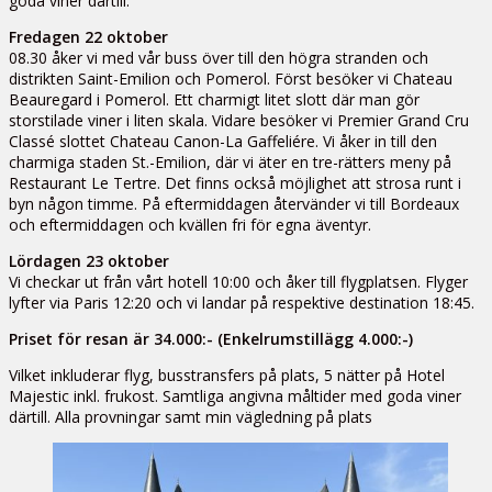
goda viner därtill.
Fredagen 22 oktober
08.30 åker vi med vår buss över till den högra stranden och
distrikten Saint-Emilion och Pomerol. Först besöker vi Chateau
Beauregard i Pomerol. Ett charmigt litet slott där man gör
storstilade viner i liten skala. Vidare besöker vi Premier Grand Cru
Classé slottet Chateau Canon-La Gaffeliére. Vi åker in till den
charmiga staden St.-Emilion, där vi äter en tre-rätters meny på
Restaurant Le Tertre. Det finns också möjlighet att strosa runt i
byn någon timme. På eftermiddagen återvänder vi till Bordeaux
och eftermiddagen och kvällen fri för egna äventyr.
Lördagen 23 oktober
Vi checkar ut från vårt hotell 10:00 och åker till flygplatsen. Flyger
lyfter via Paris 12:20 och vi landar på respektive destination 18:45.
Priset för resan är 34.000:- (Enkelrumstillägg 4.000:-)
Vilket inkluderar flyg, busstransfers på plats, 5 nätter på Hotel
Majestic inkl. frukost. Samtliga angivna måltider med goda viner
därtill. Alla provningar samt min vägledning på plats