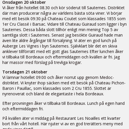
Onsdagen 20 oktober
Vi åker från hotellet 08.30 och kör söderut till Sauternes. Distriktet
där man producerar några av världens bästa söta viner. Vi börjar
med ett besök 09:30 på Chateau Coutet som klassades 1855 som
1er Cru Classé i Barsac. Vidare till Chateau Guiraud som ligger i byn
Sauternes. Dessa båda slott tillhör enligt min mening Top 5 av
samtliga slott i Sauternes. Senast jag besökte Guiraud hade man
även lite äldre årgångar till försäljning. Vi äter en god lunch på
Auberge Les Vignes i byn Sauternes. Självklart blir det en skiva
anklever tillförrätt med ett gott glas Sauternes Efter lunchen åker
vi tillbaka till Bordeaux och eftermiddagen och kvällen är fri. Jag
har massor med förslag på trevliga krogar.
Torsdagen 21 oktober
Vi lämnar hotellet 09:00 och åker norrut upp genom Medoc-
distriktet. Vi knyter ihop säcken med ett besök på Chateau Pichon-
Baron i Pauillac, som klassades som 2 Cru 1855. Slottet är
nyrenoverat och bland de elegantaste i hela Bordeaux.
Efter provningen åker vi tillbaka till Bordeaux. Lunch på egen hand
och eftermiddagen fri.
På kvällen äter vi middag på Restaurant Les Noailles ett kvarter
bort från vårt hotell. Här njuter vi av en god trerätters meny med