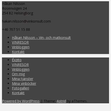
Håkan Nilsson
Rosenvägen 24
254 82 Helsingborg
hakan.nilsson@vinkonsult.com
+46 707 51 15 88
Håkan Nilsson – Vin- och matkonsult
VINRESOR
Vinbloggen
Kontakt
Éxzito
VINRESOR
Vinbloggen
Om mig
Mina tjänster
Mina vinböcker
Fotogalleri
Kontakt
Powered by WordPress
|
Theme:
Astrid
by aThemes.