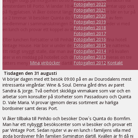
Vi flyger tidigt på morgonen 06:00 från respektive destination via
Fotogalleri 2022
Amsterdam till Porto. Vi landar 10:40 och vår buss hämtar upp oss
Fotogalleri 2021
på flygplatsen. Vi åker österut längs Dourofloden. Det blir en tur på
Fotogalleri 2020
ca 2 timmar. Vi besöker Quinta do Vallado som är en av fem
Fotogalleri 2019
medlemmar i sammanslutningen Douroboys. Här inleder vi med
Fotogalleri 2018
en lunch och provar ett koppel av deras viner.
Fotogalleri 2017
Fotogalleri 2016
Efter lunchen fortsätter vi till Pinhão och vårt väldigt fina hotell
Fotogalleri 2015
Vintage House. Här bor vi under de nästkommande tre nätterna.
Fotogalleri 2014
Ett riktigt snyggt ställe, där man även har en fin pool. På kvällen
Fotogalleri 2013
äter vi en middag på hotellet och det kommer att serveras en tre
Mina vinböcker
Fotogalleri 2012
Kontakt
rätters meny med goda viner därtill ute på deras terrass.
Tisdagen den 31 augusti
Vi börjar dagen med ett besök 09:00 på en av Dourodalens mest
intressanta vingårdar: Wine & Soul. Denna gård drivs av paret
Sandra & Jorge. Två oerhört skickliga vinmakare som var och en
arbetar som konsulter på storheter som Passadouro och Quinta
D. Vale Maria. Vi provar igenom deras sortiment av härliga
bordsviner samt deras Port.
Vi åker tillbaka till Pinhão och besöker Dow´s Quinta do Bomfim.
Man har ett nybyggt besökscenter som vi besöker och provar ett
par Vintage Port. Sedan njuter vi av en lunch i familjens villa med
goda bordsviner från familjen Symington därtill. Kvällen är fri då ni