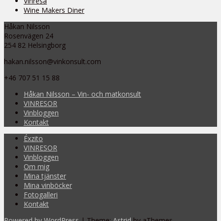
Vinresa
Wine Makers Diner
Håkan Nilsson
Rosenvägen 24
254 82 Helsingborg
hakan.nilsson@vinkonsult.com
+46 707 51 15 88
Håkan Nilsson – Vin- och matkonsult
VINRESOR
Vinbloggen
Kontakt
Éxzito
VINRESOR
Vinbloggen
Om mig
Mina tjänster
Mina vinböcker
Fotogalleri
Kontakt
Powered by WordPress
|
Theme:
Astrid
by aThemes.