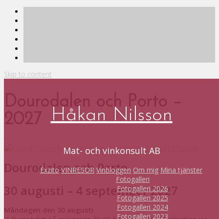
Skip to content
Dourodalen och Porto –
Håkan Nilsson
2027
Mat- och vinkonsult AB
Dourodalen och Porto
Éxzito
VINRESOR
Vinbloggen
Om mig
Mina tjänster
Fotogalleri
30 augusti – 4 september 2027
Fotogalleri 2026
Fotogalleri 2025
Fotogalleri 2024
Måndagen den 30 augusti
Fotogalleri 2023