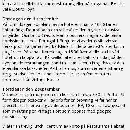
kan äta i hotellets á la carterestaurang eller på krogarna LBV eller
Valle Douro i byn.
Onsdagen den 1 september
På förmiddagen kopplar vi av på hotellet innan vi 10.00 tar en
båttur längs Dourofloden och vi besöker den mycket exklusiva
vingården Quinta do Crasto. Man producerar några av de bästa
bordsvinerna i hela Portugal. Här njuter vi av deras vita vin vid
deras pool. Ta gärna med badkläder till detta besök! Vi äter lunch
på gården. På sena eftermiddagen 15:30 åker vi tillbaka till vårt
hotell och kopplar av. På kvällen äter vi en bättre middag på den
nyöppnade restaurangen Bomfim 1896. Denna krog drivs av den
legendariska kökschefen Pedro Lemos, som driver en enstjärnig
krog i stadsdelen Foz inne i Porto. Det är en fem minuters
promenad från Vintage House.
Torsdagen den 2 september
Vi checkar ut på morgonen och kör från Pinhão 8.30 till Porto. På
förmiddagen besöker vi Taylor´s för en provning. Vi får här en
specialbeställd provning av deras viner LBV, 10 years Tawny samt
som avslutning en Vintage Port som öppnas med glödgad
portvins-tång.
Vi äter en trevlig lunch i centrum av Porto på Restaurante Habitat