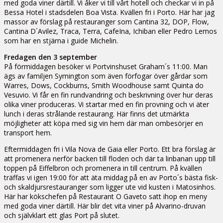
med goda viner därtill. Vi åker vi till vårt hotell och checkar vi in på
Bessa Hotel i stadsdelen Boa Vista. Kvällen fri i Porto. Här har jag
massor av förslag på restauranger som Cantina 32, DOP, Flow,
Cantina D´Avilez, Traca, Terra, CafeIna, Ichiban eller Pedro Lemos
som har en stjärna i guide Michelin.
Fredagen den 3 september
På förmiddagen besöker vi Portvinshuset Graham´s 11:00. Man
ägs av familjen Symington som även förfogar över gårdar som
Warres, Dows, Cockburns, Smith Woodhouse samt Quinta do
Vesuvio. Vi får en fin rundvandring och beskrivning över hur deras
olika viner produceras. Vi startar med en fin provning och vi äter
lunch i deras strålande restaurang. Här finns det utmärkta
möjligheter att köpa med sig vin hem där man ombesörjer en
transport hem.
Eftermiddagen fri i Vila Nova de Gaia eller Porto. Ett bra förslag är
att promenera nerför backen till floden och där ta linbanan upp till
toppen på Eiffelbron och promenera in till centrum. På kvällen
träffas vi igen 19:00 för att äta middag på en av Porto´s bästa fisk-
och skaldjursrestauranger som ligger ute vid kusten i Matosinhos.
Här har kökschefen på Restaurant O Gaveto satt ihop en meny
med goda viner därtill. Här blir det vita viner på Alvarino-druvan
och självklart ett glas Port på slutet.