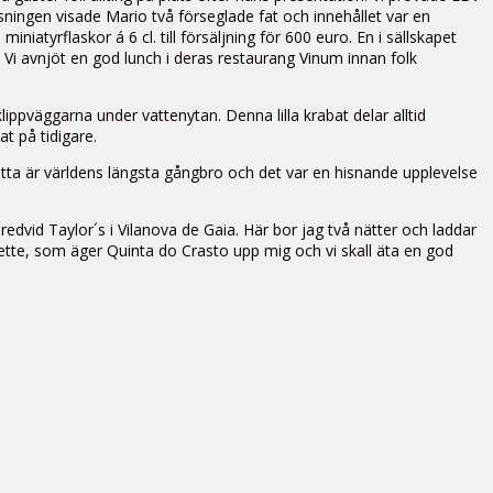
ningen visade Mario två förseglade fat och innehållet var en
iatyrflaskor á 6 cl. till försäljning för 600 euro. En i sällskapet
 Vi avnjöt en god lunch i deras restaurang Vinum innan folk
lippväggarna under vattenytan. Denna lilla krabat delar alltid
at på tidigare.
etta är världens längsta gångbro och det var en hisnande upplevelse
edvid Taylor´s i Vilanova de Gaia. Här bor jag två nätter och laddar
uette, som äger Quinta do Crasto upp mig och vi skall äta en god