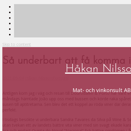
Skip to content
Så underbart att få komma i
Håkan Nilss
2021-09-04
Håkan Nilsson
Portugal
Mat- och vinkonsult AB
Äntligen kom jag i väg och resan till Dourodalen & Porto har varit en
måndags hämtade João upp oss med bussen och körde raka spåret til
susen till aptitretarna. Sen blev det ett koppel av röda viner där de
perfekt.
I tisdags besökte vi underbara Sandra Tavares da Silva på Wine & 
utan tvekan ett av landets bättre vita viner med sin svagt ekade ka
bra och endast Quinta do Noval ”Nacional” fick bättre omdömen i å