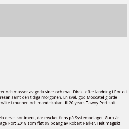
ärer och massor av goda viner och mat. Direkt efter landning i Porto i
 resan samt den tidiga morgonen. En sval, god Moscatel gjorde
gt smälte i munnen och mandelkakan till 20 years Tawny Port satt
la deras sortiment, där mycket finns på Systembolaget. Guro är
intage Port 2018 som fått 99 poäng av Robert Parker. Helt magiskt