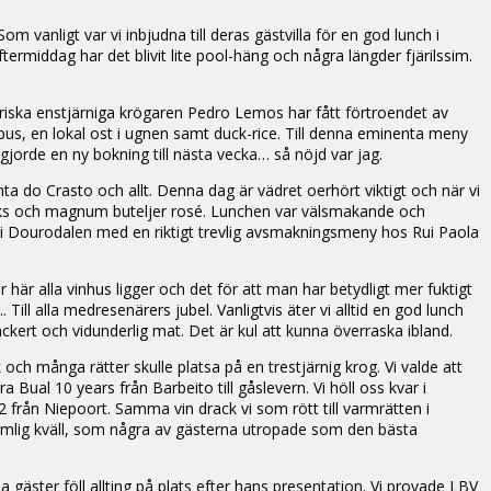
anligt var vi inbjudna till deras gästvilla för en god lunch i
middag har det blivit lite pool-häng och några längder fjärilssim.
riska enstjärniga krögaren Pedro Lemos har fått förtroendet av
us, en lokal ost i ugnen samt duck-rice. Till denna eminenta meny
orde en ny bokning till nästa vecka… så nöjd var jag.
ta do Crasto och allt. Denna dag är vädret oerhört viktigt och när vi
nacks och magnum buteljer rosé. Lunchen var välsmakande och
 i Dourodalen med en riktigt trevlig avsmakningsmeny hos Rui Paola
 här alla vinhus ligger och det för att man har betydligt mer fuktigt
Till alla medresenärers jubel. Vanligtvis äter vi alltid en god lunch
kert och vidunderlig mat. Det är kul att kunna överraska ibland.
ch många rätter skulle platsa på en trestjärnig krog. Vi valde att
al 10 years från Barbeito till gåslevern. Vi höll oss kvar i
från Niepoort. Samma vin drack vi som rött till varmrätten i
mlig kväll, som några av gästerna utropade som den bästa
 gäster föll allting på plats efter hans presentation. Vi provade LBV