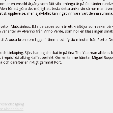
 är en enskild årgång som fått vila i många år på fat. Under rundvis
n för att göra det möjligt att testa detta unika vin så har man även min
tisk upplevelse, men självfallet kan inget vin vara värt denna summa.
 Gaveto i Matosinhos. B.l.a percebes som är ett kräftdjur som växer på k
vå varianter av Alvarino från Vinho Verde, som höll en klass ingen smak
 till Arouca-bron som ligger 1 timme och fyrtio minuter från Porto. D
h Linköping. Själv har jag checkat in på fina The Yeatman alldeles br
t i repris” då allting klaffat perfekt. Om en timme hämtar Miguel Roq
och därefter en riktigt gammal Port.
 resandet igång
tar Rhonedalen