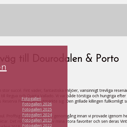
väg till Dourodalen & Porto
on
 stor succé. Fint väder, fantastiska miljöer, vansinnigt trevliga resen
l Regua och Quinta Vallado. Vi var både törstiga och hungriga efter
Fotogalleri
ras Reserva Fields blend utmärkte sig. Den grillade killingen fullkomli
Fotogalleri 2026
Fotogalleri 2025
Fotogalleri 2024
Soul. Proffsig presentation och genomgång innan vi provade igenom he
Fotogalleri 2023
raktär. Det röda Pintas är en av mina stora favoriter och sen deras V
Fotogalleri 2022
rgång 2018.