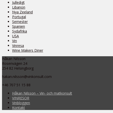
Julledigt
Libanon
Nya Zeeland
Portugal
Semester
Spanien
Sydafrika
USA
Vin
Vinresa
Wine Makers Diner
Håkan Nilsson
Rosenvägen 24
254 82 Helsingborg
hakan.nilsson@vinkonsult.com
+46 707 51 15 88
Håkan Nilsson – Vin- och matkonsult
VINRESOR
Vinbloggen
Kontakt