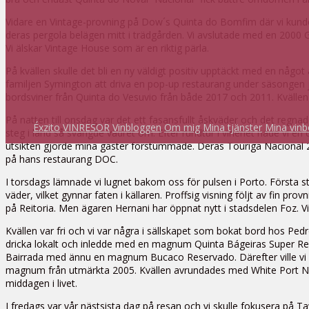
Vidare en Vintage-provning på Dow´s Quinta do Bomfim där vi kunde l
deras pergola belägen mitt i trädgården. Vi avslutade med en 2000 G
Vi älskar Vintage House som är en riktig pärla.
På kvällen skulle det bli en ny väldigt positiv upptäckt med en nå
familjen Symington att driva en pop-up restaurang under säsongen j
bordsviner från Quinta do Vesuvio från både 2017 och 2011. Kvälle
På natten till onsdag var det ett fasansfullt åskväder och det regnad
Éxzito
VINRESOR
Vinbloggen
Om mig
Mina tjänster
Mina vinb
steg i land så svängde vädret om. Efter rundtur i vineriet hade v
utsikten gjorde mina gäster förstummade. Deras Touriga Nacional 20
på hans restaurang DOC.
I torsdags lämnade vi lugnet bakom oss för pulsen i Porto. Första sto
väder, vilket gynnar faten i källaren. Proffsig visning följt av fin pr
på Reitoria. Men ägaren Hernani har öppnat nytt i stadsdelen Foz. V
Kvällen var fri och vi var några i sällskapet som bokat bord hos Ped
dricka lokalt och inledde med en magnum Quinta Bágeiras Super Reser
Bairrada med ännu en magnum Bucaco Reservado. Därefter ville vi åt
magnum från utmärkta 2005. Kvällen avrundades med White Port No.
middagen i livet.
I fredags var vår nästsista dag på resan och vi skulle fokusera på T