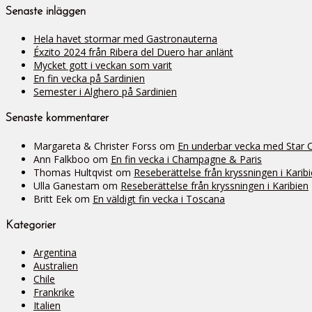
Senaste inläggen
Hela havet stormar med Gastronauterna
Éxzito 2024 från Ribera del Duero har anlänt
Mycket gott i veckan som varit
En fin vecka på Sardinien
Semester i Alghero på Sardinien
Senaste kommentarer
Margareta & Christer Forss
om
En underbar vecka med Star Cli
Ann Falkboo
om
En fin vecka i Champagne & Paris
Thomas Hultqvist
om
Reseberättelse från kryssningen i Karib
Ulla Ganestam
om
Reseberättelse från kryssningen i Karibien
Britt Eek
om
En väldigt fin vecka i Toscana
Kategorier
Argentina
Australien
Chile
Frankrike
Italien