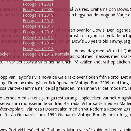
Fotogalleri 2021
ära oss att känna igen husstilarna på Warres, Grahams och Dows. Som v
Fotogalleri 2020
rahams Vintage Port, som börjat få en begynnande mognad. Varje efter
Fotogalleri 2019
Fotogalleri 2018
Fotogalleri 2017
got ansträngande promenad upp på slänten ovanför Dow´s. Den legenda
Fotogalleri 2016
uni-november. Här åt jag mitt livs möraste och godaste grillade octop
Fotogalleri 2015
n avrundades med mandelkaka och en Dow´s 30 years old Tawny. Jag gj
Fotogalleri 2014
Fotogalleri 2013
e rejält när jag steg upp. Fasen också… denna dag med båttur till Quin
öcker
Fotogalleri 2012
Kontakt
i en dryg timmes underbar apéretif vid deras pool med massvis med s
17 var det största vinet denna lunch. På kvällen knöt vi ihop säcken
pp var Taylor´s i Vila nova de Gaia rakt över floden från Porto. Det är
ovning där en av mina gäster fick öppna en Vintage Port 2009 med tång…. 
issa var tveksamma när de såg fasaden, men inne var det modernt, läc
ro Lemos med sin enstjärniga restaurang. Upplevelsen var helt magisk o
va som mousserande vin från Bairrada. Vi fortsatte med en Madeira Bu
erkoppla till vår resa i Dourodalen med en vit Redoma Reserva 2012 
 5 från Graham´s samt 1996 Graham´s Vintage Port. En helt oförglö
awny Port vid besöket på Graham´s. Mario var vår guide och enligt mina