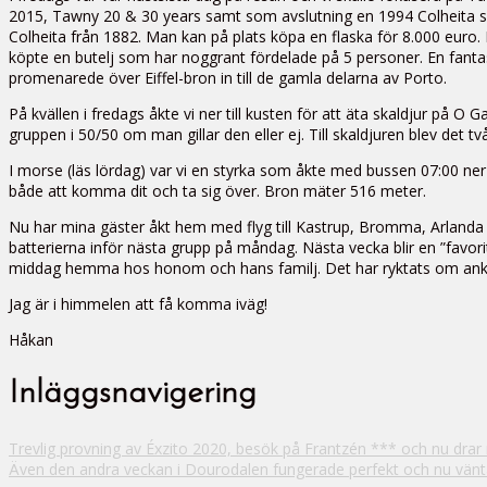
2015, Tawny 20 & 30 years samt som avslutning en 1994 Colheita som
Colheita från 1882. Man kan på plats köpa en flaska för 8.000 euro. Me
köpte en butelj som har noggrant fördelade på 5 personer. En fantas
promenarede över Eiffel-bron in till de gamla delarna av Porto.
På kvällen i fredags åkte vi ner till kusten för att äta skaldjur på O
gruppen i 50/50 om man gillar den eller ej. Till skaldjuren blev det t
I morse (läs lördag) var vi en styrka som åkte med bussen 07:00 ner
både att komma dit och ta sig över. Bron mäter 516 meter.
Nu har mina gäster åkt hem med flyg till Kastrup, Bromma, Arlanda oc
batterierna inför nästa grupp på måndag. Nästa vecka blir en ”favori
middag hemma hos honom och hans familj. Det har ryktats om anka 
Jag är i himmelen att få komma iväg!
Håkan
Inläggsnavigering
Trevlig provning av Éxzito 2020, besök på Frantzén *** och nu drar
Även den andra veckan i Dourodalen fungerade perfekt och nu vän