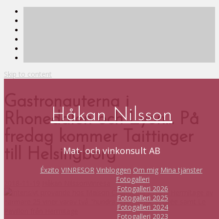
Skip to content
Gastronauterna i
Håkan Nilsson
Rhonedalen och Lyon… På
fredag kommer Taittinger
Mat- och vinkonsult AB
till Helsingborg
Éxzito
VINRESOR
Vinbloggen
Om mig
Mina tjänster
Fotogalleri
2018-11-19
Håkan Nilsson
Vinresa
Fotogalleri 2026
Fotogalleri 2025
Fotogalleri 2024
Fotogalleri 2023