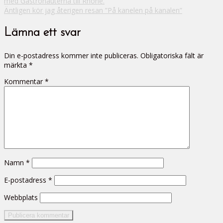
med Gastronauterna till Rhone.
Äntligen kör jag återigen resan ”På kanelen på kanalen”
Lämna ett svar
Din e-postadress kommer inte publiceras.
Obligatoriska fält är
märkta
*
Kommentar
*
Namn
*
E-postadress
*
Webbplats