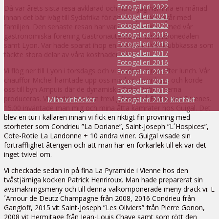
Fotogalleri 2022
Då var årets sista resa avklarad och nu är jag hemma en månad
Fotogalleri 2021
innan det bär iväg till Sydafrika för att fira jul- och nyår med
Fotogalleri 2020
familjen. Den senaste resan har varit en studieresa med vår
Fotogalleri 2019
gastronomiska förening Gastronauterna till norra Rhonedalen
Fotogalleri 2018
samt Lyon. Var hade sparat ihop en bra slant i vår klubbkassa som
Fotogalleri 2017
täckte stora delar av våra kostnader för resan.
Fotogalleri 2016
Vi flög ner till Lyon i torsdags och vi landade strax efter lunch. Vår
Fotogalleri 2015
chaufför Michel hämtade upp oss med sin mini-buss och körde
Fotogalleri 2014
oss till byn Ampuis där de dynamiska Cote-Rotie vinerna
Fotogalleri 2013
produceras. Vi inledde med en trevlig lunch på Bistro des Serenes.
Mina vinböcker
Fotogalleri 2012
Kontakt
15.00 inväntade man mig och mina åtta kamrater hos Guigal. Det
blev en tur i källaren innan vi fick en riktigt fin provning med
storheter som Condrieu ”La Doriane”, Saint-Joseph ”L´Hospices”,
Cote-Rotie La Landonne + 10 andra viner. Guigal visade sin
förträfflighet återigen och att man har en förkärlek till ek var det
inget tvivel om.
Vi checkade sedan in på fina La Pyramide i Vienne hos den
tvåstjärniga kocken Patrick Henriroux. Man hade preparerat sin
avsmakningsmeny och till denna välkomponerade meny drack vi: L
´Amour de Deutz Champagne från 2008, 2016 Condrieu från
Gangloff, 2015 vit Saint-Joseph ”Les Oliviers” från Pierre Gonon,
2008 vit Hermitage från Jean-Louis Chave samt som rött den