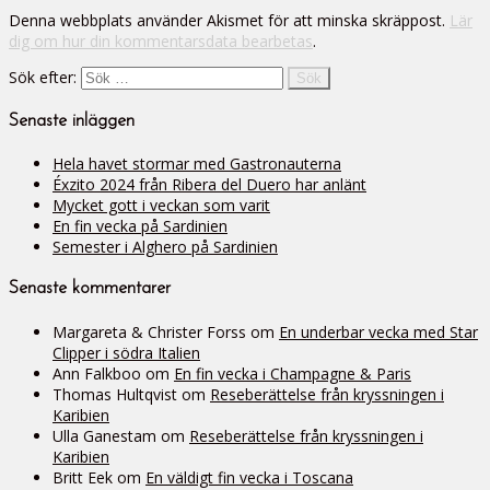
Denna webbplats använder Akismet för att minska skräppost.
Lär
dig om hur din kommentarsdata bearbetas
.
Sök efter:
Senaste inläggen
Hela havet stormar med Gastronauterna
Éxzito 2024 från Ribera del Duero har anlänt
Mycket gott i veckan som varit
En fin vecka på Sardinien
Semester i Alghero på Sardinien
Senaste kommentarer
Margareta & Christer Forss
om
En underbar vecka med Star
Clipper i södra Italien
Ann Falkboo
om
En fin vecka i Champagne & Paris
Thomas Hultqvist
om
Reseberättelse från kryssningen i
Karibien
Ulla Ganestam
om
Reseberättelse från kryssningen i
Karibien
Britt Eek
om
En väldigt fin vecka i Toscana