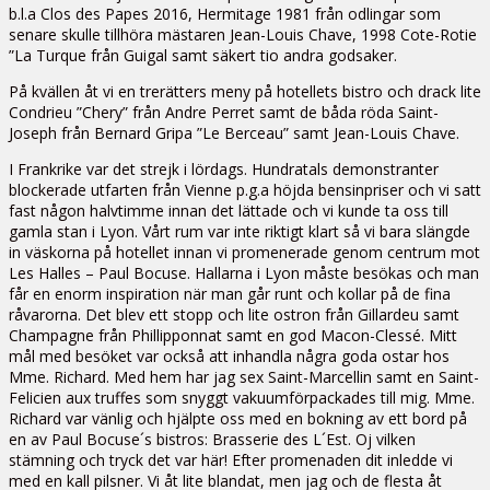
b.l.a Clos des Papes 2016, Hermitage 1981 från odlingar som
senare skulle tillhöra mästaren Jean-Louis Chave, 1998 Cote-Rotie
”La Turque från Guigal samt säkert tio andra godsaker.
På kvällen åt vi en trerätters meny på hotellets bistro och drack lite
Condrieu ”Chery” från Andre Perret samt de båda röda Saint-
Joseph från Bernard Gripa ”Le Berceau” samt Jean-Louis Chave.
I Frankrike var det strejk i lördags. Hundratals demonstranter
blockerade utfarten från Vienne p.g.a höjda bensinpriser och vi satt
fast någon halvtimme innan det lättade och vi kunde ta oss till
gamla stan i Lyon. Vårt rum var inte riktigt klart så vi bara slängde
in väskorna på hotellet innan vi promenerade genom centrum mot
Les Halles – Paul Bocuse. Hallarna i Lyon måste besökas och man
får en enorm inspiration när man går runt och kollar på de fina
råvarorna. Det blev ett stopp och lite ostron från Gillardeu samt
Champagne från Phillipponnat samt en god Macon-Clessé. Mitt
mål med besöket var också att inhandla några goda ostar hos
Mme. Richard. Med hem har jag sex Saint-Marcellin samt en Saint-
Felicien aux truffes som snyggt vakuumförpackades till mig. Mme.
Richard var vänlig och hjälpte oss med en bokning av ett bord på
en av Paul Bocuse´s bistros: Brasserie des L´Est. Oj vilken
stämning och tryck det var här! Efter promenaden dit inledde vi
med en kall pilsner. Vi åt lite blandat, men jag och de flesta åt