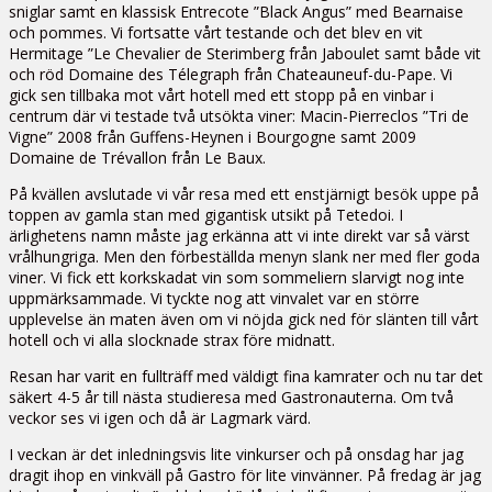
sniglar samt en klassisk Entrecote ”Black Angus” med Bearnaise
och pommes. Vi fortsatte vårt testande och det blev en vit
Hermitage ”Le Chevalier de Sterimberg från Jaboulet samt både vit
och röd Domaine des Télegraph från Chateauneuf-du-Pape. Vi
gick sen tillbaka mot vårt hotell med ett stopp på en vinbar i
centrum där vi testade två utsökta viner: Macin-Pierreclos ”Tri de
Vigne” 2008 från Guffens-Heynen i Bourgogne samt 2009
Domaine de Trévallon från Le Baux.
På kvällen avslutade vi vår resa med ett enstjärnigt besök uppe på
toppen av gamla stan med gigantisk utsikt på Tetedoi. I
ärlighetens namn måste jag erkänna att vi inte direkt var så värst
vrålhungriga. Men den förbeställda menyn slank ner med fler goda
viner. Vi fick ett korkskadat vin som sommeliern slarvigt nog inte
uppmärksammade. Vi tyckte nog att vinvalet var en större
upplevelse än maten även om vi nöjda gick ned för slänten till vårt
hotell och vi alla slocknade strax före midnatt.
Resan har varit en fullträff med väldigt fina kamrater och nu tar det
säkert 4-5 år till nästa studieresa med Gastronauterna. Om två
veckor ses vi igen och då är Lagmark värd.
I veckan är det inledningsvis lite vinkurser och på onsdag har jag
dragit ihop en vinkväll på Gastro för lite vinvänner. På fredag är jag