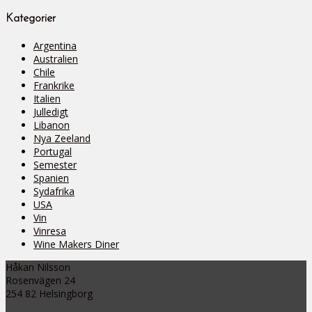
Kategorier
Argentina
Australien
Chile
Frankrike
Italien
Julledigt
Libanon
Nya Zeeland
Portugal
Semester
Spanien
Sydafrika
USA
Vin
Vinresa
Wine Makers Diner
Håkan Nilsson
Rosenvägen 24
254 82 Helsingborg