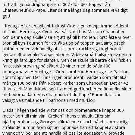
förträffliga hundrapoängaren 2007 Clos des Papes från
Chateauneuf-du-Pape. Efter denna långa dag somnade vi väldigt
gott.
I fredags efter en briljant frukost åkte vi en knapp timme söderut
till Tain l´Hermitage. Cyrille var vår värd hos Maison Chapoutier
och denna dag skulle visa sig att gå till historien. Först åkte vi över
bron till byn Tournon för att åka upp på toppen av Saint-Joseph
platån med en vidunderlig utsikt som sträckte sig långt norrut
genom Rhonedalens appellationer. Vi blev smått bilsjuka av denna
kringliga färd upp för slänten. Men det skulle bli bättre då vi fick en
fantastisk provning på säkert 20 viner med de båda 100
poängarna vit Hermitage L´Orée samt röd Hermitage Le Pavillon
som toppviner. Det finns ingen producent i världen som fått lika
många 100 points från Robert Parker som Chapoutier. Det är 42
till antalet! Man dukade sen fram en god lunch med ännu fler viner
att bedöma där deras Chateauneuf-du-Pape ”Barbe Rac” var
väldigt välsmakande till pärlhönan med murklor.
Glada i hågen tackade vi för oss och promenerade knappt 300
meter bort till min vän ”Greken” i hans vinbutik. Efter sin
hjärtoperation såg Georges välmående ut och på ett som vanligt
strålande humör. Som sig bör öppnade han ett koppel av stora
viner och vi började att handla på oss lite godsaker. Vi provade