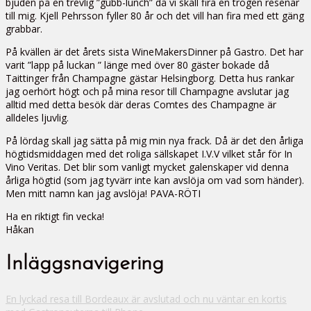
bjuden på en trevlig ”gubb-lunch” då vi skall fira en trogen resenär
till mig. Kjell Pehrsson fyller 80 år och det vill han fira med ett gäng
grabbar.
På kvällen är det årets sista WineMakersDinner på Gastro. Det har
varit ”lapp på luckan ” länge med över 80 gäster bokade då
Taittinger från Champagne gästar Helsingborg. Detta hus rankar
jag oerhört högt och på mina resor till Champagne avslutar jag
alltid med detta besök där deras Comtes des Champagne är
alldeles ljuvlig.
På lördag skall jag sätta på mig min nya frack. Då är det den årliga
högtidsmiddagen med det roliga sällskapet I.V.V vilket står för In
Vino Veritas. Det blir som vanligt mycket galenskaper vid denna
årliga högtid (som jag tyvärr inte kan avslöja om vad som händer).
Men mitt namn kan jag avslöja! PAVA-RÖTI
Ha en riktigt fin vecka!
Håkan
Inläggsnavigering
En lyckad resa till Bordeaux är avslutad och nu väntar en kortis