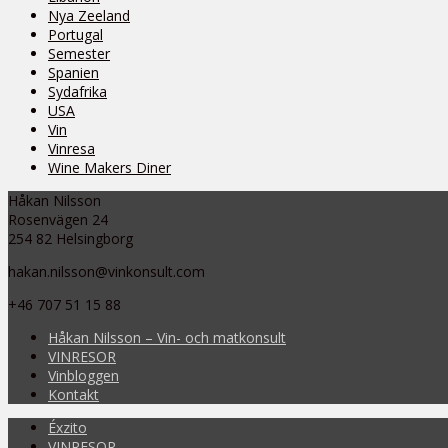
Nya Zeeland
Portugal
Semester
Spanien
Sydafrika
USA
Vin
Vinresa
Wine Makers Diner
Håkan Nilsson
Rosenvägen 24
254 82 Helsingborg
hakan.nilsson@vinkonsult.com
+46 707 51 15 88
Håkan Nilsson – Vin- och matkonsult
VINRESOR
Vinbloggen
Kontakt
Éxzito
VINRESOR