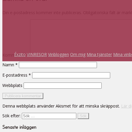
Din e-postadress kommer inte publiceras.
Obligatoriska fält är mär
Éxzito
VINRESOR
Vinbloggen
Om mig
Mina tjänster
Mina vinb
Kommentar
*
Namn
*
E-postadress
*
Webbplats
Denna webbplats använder Akismet för att minska skräppost.
Lär d
Sök efter:
Senaste inläggen