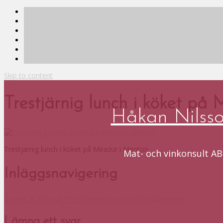
Skip to content
Trestjärnig lunch i köket på
Håkan Nilss
Trestjärnig lunch i köket på Mirazur i Menton
Mat- och vinkonsult AB
Inläggsnavigering
Cannes & Mirazur *** i Menton bjöd på fina upplevelser
Lämna ett svar