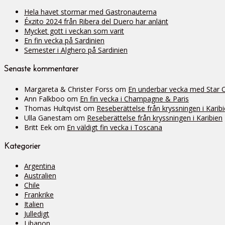
Hela havet stormar med Gastronauterna
Éxzito 2024 från Ribera del Duero har anlänt
Mycket gott i veckan som varit
En fin vecka på Sardinien
Semester i Alghero på Sardinien
Senaste kommentarer
Margareta & Christer Forss
om
En underbar vecka med Star Cli
Ann Falkboo
om
En fin vecka i Champagne & Paris
Thomas Hultqvist
om
Reseberättelse från kryssningen i Karib
Ulla Ganestam
om
Reseberättelse från kryssningen i Karibien
Britt Eek
om
En väldigt fin vecka i Toscana
Kategorier
Argentina
Australien
Chile
Frankrike
Italien
Julledigt
Libanon