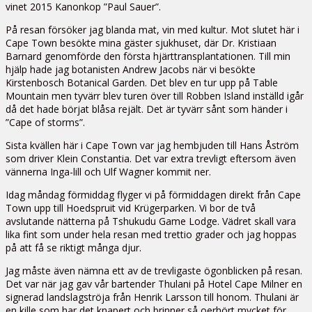
vinet 2015 Kanonkop ”Paul Sauer”.
På resan försöker jag blanda mat, vin med kultur. Mot slutet här i
Cape Town besökte mina gäster sjukhuset, där Dr. Kristiaan
Barnard genomförde den första hjärttransplantationen. Till min
hjälp hade jag botanisten Andrew Jacobs när vi besökte
Kirstenbosch Botanical Garden. Det blev en tur upp på Table
Mountain men tyvärr blev turen över till Robben Island inställd igår
då det hade börjat blåsa rejält. Det är tyvärr sånt som händer i
”Cape of storms”.
Sista kvällen här i Cape Town var jag hembjuden till Hans Åström
som driver Klein Constantia. Det var extra trevligt eftersom även
vännerna Inga-lill och Ulf Wagner kommit ner.
Idag måndag förmiddag flyger vi på förmiddagen direkt från Cape
Town upp till Hoedspruit vid Krügerparken. Vi bor de två
avslutande nätterna på Tshukudu Game Lodge. Vädret skall vara
lika fint som under hela resan med trettio grader och jag hoppas
på att få se riktigt många djur.
Jag måste även nämna ett av de trevligaste ögonblicken på resan.
Det var när jag gav vår bartender Thulani på Hotel Cape Milner en
signerad landslagströja från Henrik Larsson till honom. Thulani är
en kille som har det knapert och brinner så oerhört mycket för