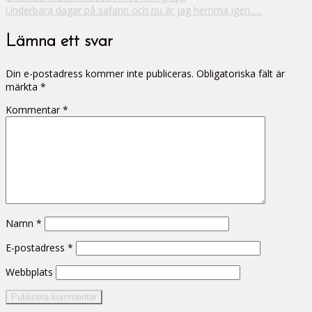
Underbara dagar på safarin och nu är jag hemma igen…..
Lämna ett svar
Din e-postadress kommer inte publiceras.
Obligatoriska fält är
märkta
*
Kommentar
*
Namn
*
E-postadress
*
Webbplats