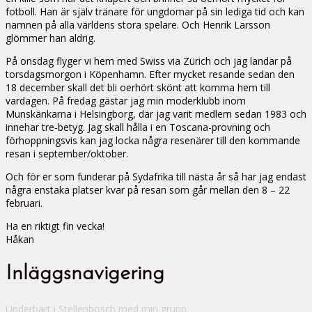
fotboll. Han är själv tränare för ungdomar på sin lediga tid och kan
namnen på alla världens stora spelare. Och Henrik Larsson
glömmer han aldrig.
På onsdag flyger vi hem med Swiss via Zürich och jag landar på
torsdagsmorgon i Köpenhamn. Efter mycket resande sedan den
18 december skall det bli oerhört skönt att komma hem till
vardagen. På fredag gästar jag min moderklubb inom
Munskänkarna i Helsingborg, där jag varit medlem sedan 1983 och
innehar tre-betyg. Jag skall hålla i en Toscana-provning och
förhoppningsvis kan jag locka några resenärer till den kommande
resan i september/oktober.
Och för er som funderar på Sydafrika till nästa år så har jag endast
några enstaka platser kvar på resan som går mellan den 8 – 22
februari.
Ha en riktigt fin vecka!
Håkan
Inläggsnavigering
Underbart i Stellenbosch med min grupp