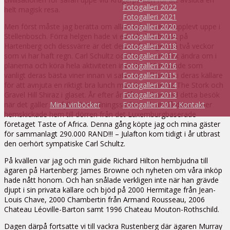
Fotogalleri 2022
helt magisk resa.
Fotogalleri 2021
Men först måste jag berätta om alla trevligheter vi upplevt uppe i
Fotogalleri 2020
Stellenbosch. Förra helgen hade vi ett inbokat besök på
Fotogalleri 2019
Hartenberg och dessvärre är det den enda dagen på två veckor
Fotogalleri 2018
som vi har haft regn. Carl Schultz och hans team fick ändra om i
Fotogalleri 2017
planerna och köra hela aktiviteten inomhus. Vi provade som
Fotogalleri 2016
vanligt deras bästa viner innan vi satte oss till bords i deras källare
Fotogalleri 2015
för att avnjuta en riktigt bra lunch med ikon-vinerna The Stork och
Fotogalleri 2014
Gravel Hill Shiraz i glaset. År efter år slår vi rekord vid detta besök
Fotogalleri 2013
när det gäller att fylla i beställningssedlar och att få deras viner
Mina vinböcker
Fotogalleri 2012
Kontakt
hemskickade hem till dörren från det Luxemburgbaserade
företaget Taste of Africa. Denna gång köpte jag och mina gäster
för sammanlagt 290.000 RAND!!! – Julafton kom tidigt i år utbrast
den oerhört sympatiske Carl Schultz.
På kvällen var jag och min guide Richard Hilton hembjudna till
ägaren på Hartenberg: James Browne och nyheten om våra inköp
hade nått honom. Och han snålade verkligen inte när han grävde
djupt i sin privata källare och bjöd på 2000 Hermitage från Jean-
Louis Chave, 2000 Chambertin från Armand Rousseau, 2006
Chateau Léoville-Barton samt 1996 Chateau Mouton-Rothschild.
Dagen därpå fortsatte vi till vackra Rustenberg där ägaren Murray