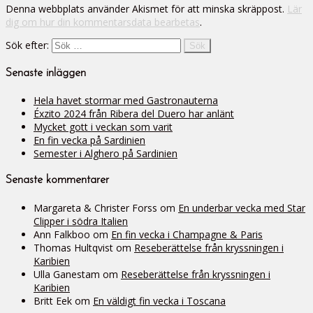
Denna webbplats använder Akismet för att minska skräppost.
Lär
dig om hur din kommentarsdata bearbetas
.
Sök efter:
Senaste inläggen
Hela havet stormar med Gastronauterna
Éxzito 2024 från Ribera del Duero har anlänt
Mycket gott i veckan som varit
En fin vecka på Sardinien
Semester i Alghero på Sardinien
Senaste kommentarer
Margareta & Christer Forss
om
En underbar vecka med Star
Clipper i södra Italien
Ann Falkboo
om
En fin vecka i Champagne & Paris
Thomas Hultqvist
om
Reseberättelse från kryssningen i
Karibien
Ulla Ganestam
om
Reseberättelse från kryssningen i
Karibien
Britt Eek
om
En väldigt fin vecka i Toscana