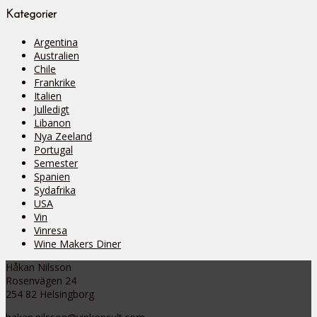
Kategorier
Argentina
Australien
Chile
Frankrike
Italien
Julledigt
Libanon
Nya Zeeland
Portugal
Semester
Spanien
Sydafrika
USA
Vin
Vinresa
Wine Makers Diner
Håkan Nilsson
Rosenvägen 24
254 82 Helsingborg