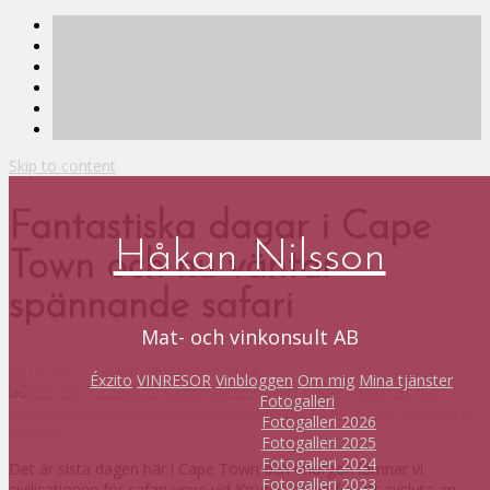
Skip to content
Fantastiska dagar i Cape
Håkan Nilsson
Town och nu väntar
spännande safari
Mat- och vinkonsult AB
2019-02-11
Håkan Nilsson
Sydafrika
Éxzito
VINRESOR
Vinbloggen
Om mig
Mina tjänster
Fotogalleri
Fotogalleri 2026
Fotogalleri 2025
Fotogalleri 2024
Det är sista dagen här i Cape Town och imorgon lämnar vi
Fotogalleri 2023
civilisationen för safari uppe vid Krügerparken för att avsluta en