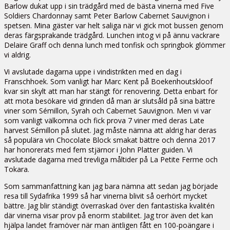
Barlow dukat upp i sin trädgård med de bästa vinerna med Five
Soldiers Chardonnay samt Peter Barlow Cabernet Sauvignon i
spetsen. Mina gäster var helt saliga när vi gick mot bussen genom
deras färgsprakande trädgård. Lunchen intog vi på ännu vackrare
Delaire Graff och denna lunch med tonfisk och springbok glömmer
vi aldrig.
Vi avslutade dagarna uppe i vindistrikten med en dag i
Franschhoek. Som vanligt har Marc Kent på Boekenhoutskloof
kvar sin skylt att man har stängt för renovering. Detta enbart för
att mota besökare vid grinden då man är slutsåld på sina bättre
viner som Sémillon, Syrah och Cabernet Sauvignon. Men vi var
som vanligt välkomna och fick prova 7 viner med deras Late
harvest Sémillon på slutet. Jag måste nämna att aldrig har deras
så populära vin Chocolate Block smakat bättre och denna 2017
har honorerats med fem stjärnor i John Platter guiden. Vi
avslutade dagarna med trevliga måltider på La Petite Ferme och
Tokara.
Som sammanfattning kan jag bara nämna att sedan jag började
resa till Sydafrika 1999 så har vinerna blivit så oerhört mycket
bättre. Jag blir ständigt överraskad över den fantastiska kvalitén
där vinerna visar prov på enorm stabilitet. Jag tror även det kan
hjälpa landet framöver när man äntligen fått en 100-poängare i