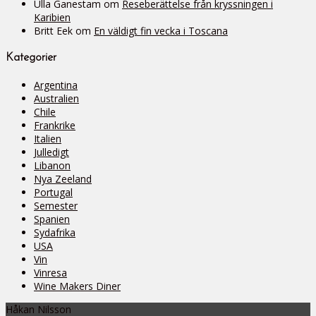
Ulla Ganestam
om
Reseberättelse från kryssningen i
Karibien
Britt Eek
om
En väldigt fin vecka i Toscana
Kategorier
Argentina
Australien
Chile
Frankrike
Italien
Julledigt
Libanon
Nya Zeeland
Portugal
Semester
Spanien
Sydafrika
USA
Vin
Vinresa
Wine Makers Diner
Håkan Nilsson