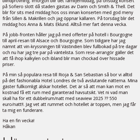
blindprovning. Imorgon blir det familjemiddag, på onsdag konsert
på Sofiero slott då staden gästas av Darin och Smith & Thell. Det
blir för sits med middag hos oss innan konserten med god meny
från Sillen & Makrillen och jag öppnar källaren. På torsdag blir det
middag hos Anna & Mats Eklund. Alltså mer fart denna vecka.
På jobb-fronten håller jag på med offerter på hotell i Bourgogne
till april-resan till Alsace och Bourgogne. Som tidigare har jag
nämnt att vin-kryssningen till Västindien blev fullbokad på tre dagar
och nu har jag tre par på väntelista. Som rese-arrangör gäller det
att få ihop kalkylen och ibland blir man chockad över hissade
priser.
På min så populära resa till Rioja & San Sebastian så bor vi alltid
på det fashionabla Hotel Londres de två avslutande nätterna. Mina
gäster fullkomligt älskar hotellet. Det är så att man kan mot en
kostnad få ett rum med garanterad havsutsikt. Vet ni vad man
skall ha för ett dubbelrum/natt med seaview 2025 ?? 550
euro/natt!!. Jag vet att rummet och hotellet är toppen, men jag får
ta mig en funderare.
Ha en fin vecka!
Håkan