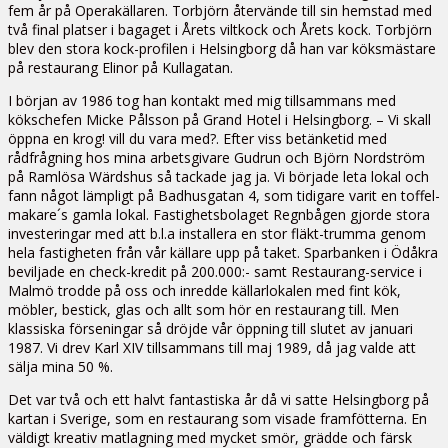
fem år på Operakällaren. Torbjörn återvände till sin hemstad med
två final platser i bagaget i Årets viltkock och Årets kock. Torbjörn
blev den stora kock-profilen i Helsingborg då han var köksmästare
på restaurang Elinor på Kullagatan.
I början av 1986 tog han kontakt med mig tillsammans med
kökschefen Micke Pålsson på Grand Hotel i Helsingborg. – Vi skall
öppna en krog! vill du vara med?. Efter viss betänketid med
rådfrågning hos mina arbetsgivare Gudrun och Björn Nordström
på Ramlösa Wärdshus så tackade jag ja. Vi började leta lokal och
fann något lämpligt på Badhusgatan 4, som tidigare varit en toffel-
makare´s gamla lokal. Fastighetsbolaget Regnbågen gjorde stora
investeringar med att b.l.a installera en stor fläkt-trumma genom
hela fastigheten från vår källare upp på taket. Sparbanken i Ödåkra
beviljade en check-kredit på 200.000:- samt Restaurang-service i
Malmö trodde på oss och inredde källarlokalen med fint kök,
möbler, bestick, glas och allt som hör en restaurang till. Men
klassiska förseningar så dröjde vår öppning till slutet av januari
1987. Vi drev Karl XIV tillsammans till maj 1989, då jag valde att
sälja mina 50 %.
Det var två och ett halvt fantastiska år då vi satte Helsingborg på
kartan i Sverige, som en restaurang som visade framfötterna. En
väldigt kreativ matlagning med mycket smör, grädde och färsk