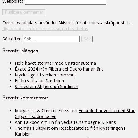
Webbplats
Denna webbplats använder Akismet för att minska skräppost.
Lär
dig om hur din kommentarsdata bearbetas
.
Sök efter:
Senaste inläggen
Hela havet stormar med Gastronauterna
Éxzito 2024 från Ribera del Duero har anlänt
Mycket gott i veckan som varit
En fin vecka på Sardinien
Semester i Alghero på Sardinien
Senaste kommentarer
Margareta & Christer Forss
om
En underbar vecka med Star
Clipper i södra Italien
Ann Falkboo
om
En fin vecka i Champagne & Paris
Thomas Hultqvist
om
Reseberättelse från kryssningen i
Karibien