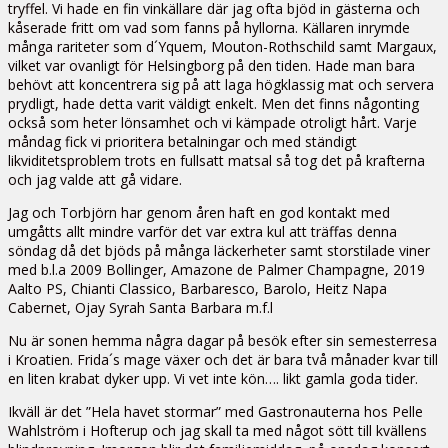
tryffel. Vi hade en fin vinkällare där jag ofta bjöd in gästerna och
kåserade fritt om vad som fanns på hyllorna. Källaren inrymde
många rariteter som d´Yquem, Mouton-Rothschild samt Margaux,
vilket var ovanligt för Helsingborg på den tiden. Hade man bara
behövt att koncentrera sig på att laga högklassig mat och servera
prydligt, hade detta varit väldigt enkelt. Men det finns någonting
också som heter lönsamhet och vi kämpade otroligt hårt. Varje
måndag fick vi prioritera betalningar och med ständigt
likviditetsproblem trots en fullsatt matsal så tog det på krafterna
och jag valde att gå vidare.
Jag och Torbjörn har genom åren haft en god kontakt med
umgåtts allt mindre varför det var extra kul att träffas denna
söndag då det bjöds på många läckerheter samt storstilade viner
med b.l.a 2009 Bollinger, Amazone de Palmer Champagne, 2019
Aalto PS, Chianti Classico, Barbaresco, Barolo, Heitz Napa
Cabernet, Ojay Syrah Santa Barbara m.f.l
Nu är sonen hemma några dagar på besök efter sin semesterresa
i Kroatien. Frida´s mage växer och det är bara två månader kvar till
en liten krabat dyker upp. Vi vet inte kön…. likt gamla goda tider.
Ikväll är det ”Hela havet stormar” med Gastronauterna hos Pelle
Wahlström i Hofterup och jag skall ta med något sött till kvällens