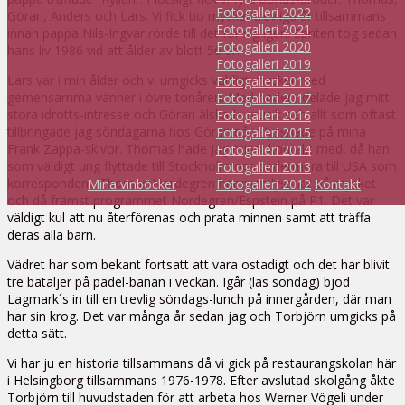
Fotogalleri 2022
Göran, Anders och Lars. Vi fick tio mycket trevliga år tillsammans
Fotogalleri 2021
innan pappa Nils-Ingvar rörde till det för sig igen. Spriten tog sedan
Fotogalleri 2020
hans liv 1986 vid att ålder av blott 56 år.
Fotogalleri 2019
Lars var i min ålder och vi umgicks väldigt mycket med
Fotogalleri 2018
gemensamma vänner i övre tonåren. Med Anders delade jag mitt
Fotogalleri 2017
stora idrotts-intresse och Göran älskade musik och allt som oftast
Fotogalleri 2016
tillbringade jag söndagarna hos Göran då vi lyssnade på mina
Fotogalleri 2015
Frank Zappa-skivor. Thomas hade jag minst kontakt med, då han
Fotogalleri 2014
som väldigt ung flyttade till Stockholm och sedermera till USA som
Fotogalleri 2013
korrespondent. Thomas Nordegren har man lyssnat på mycket
Mina vinböcker
Fotogalleri 2012
Kontakt
och då främst programmet Nordegren/Espstein på P1. Det var
väldigt kul att nu återförenas och prata minnen samt att träffa
deras alla barn.
Vädret har som bekant fortsatt att vara ostadigt och det har blivit
tre bataljer på padel-banan i veckan. Igår (läs söndag) bjöd
Lagmark´s in till en trevlig söndags-lunch på innergården, där man
har sin krog. Det var många år sedan jag och Torbjörn umgicks på
detta sätt.
Vi har ju en historia tillsammans då vi gick på restaurangskolan här
i Helsingborg tillsammans 1976-1978. Efter avslutad skolgång åkte
Torbjörn till huvudstaden för att arbeta hos Werner Vögeli under