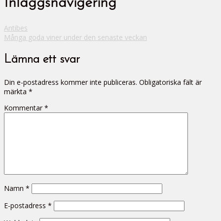
Inläggsnavigering
Antibes
Många goda viner under den senaste veckan
Lämna ett svar
Din e-postadress kommer inte publiceras.
Obligatoriska fält är
märkta
*
Kommentar
*
Namn
*
E-postadress
*