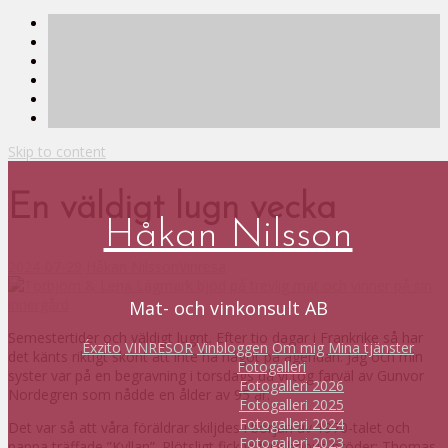
Skip to content
En väldigt lugn vecka
Håkan Nilsson
2024-07-29
Håkan Nilsson
Vinresa
Mat- och vinkonsult AB
Semestertider och väldigt lugnt. Efter tio dagar i Frankrike så har
Éxzito
VINRESOR
Vinbloggen
Om mig
Mina tjänster
det känts riktigt skönt att inte ha något på agendan. Jag och min
Fotogalleri
syster var på en begravning i torsdags då vi tog farväl av Gunvor
Fotogalleri 2026
Nordegren som nådde en ålder av 95 år.
Fotogalleri 2025
Fotogalleri 2024
Det var så att våra föräldrar skiljdes i början av 1970-talet och
Fotogalleri 2023
pappa träffade ”Kyllan”. Plötsligt fick vi fyra bonus-bröder: Thomas,