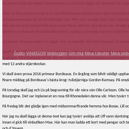
ett antikt ställe kan detta rekommenderas och man ligger ett stenkast från Op
Efter en liten stänkare tog vi en taxi till Monnaie palatset nära Saint Germai
och presenterades på ett förstklassigt sätt. Men som vanligt hade man vissa fa
blev det en Saint-Joseph från Jean-Louis Chave i Rhone. Guy Savoy var otroligt 
därefter en Banyuls till chokladdesserten. Lyckliga och nöjda tog vi en taxi hem
Nu väntar Vinexpo under tre dagar. När vi anländer till Hotel Majestic så vänta
Ikväll skall vi till Chateau La Louviere i Graves för en middag med ägaren Fr
Éxzito
VINRESOR
Vinbloggen
Om mig
Mina tjänster
Mina vinb
årgångar. På måndagskväll blir det den största och mest exklusiva provningen 
med 12 andra stjärnkockar.
Vi skall även prova 2016 primeur Bordeaux. En årgång som blivit väldigt uppha
finare middag på Bordeaux´s bästa krog: tvåstjärniga Gordon Ramsay. På onsdag
På torsdag skall jag och Lis på begravning för vår nära vän Olle Carlsson. Olle h
Bourgogne. Det var inplanerat en resa till Rhonedalen denna vår. Men tyvärr
På fredag blir det glädje igen med midsommarfirande hemma hos Bosse, Lill och Kri
När jag nu skall lägga ut denna text kan jag tyvärr avslöja att Ulf vann slantsi
innan vi gick till vinbutiken Max. Här kan man ladda ett kort med pengar och te
och d´Yquem.