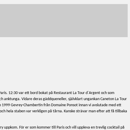
 Paris. 12:30 var ett bord bokat på Restaurant La Tour d´Argent och som
ch anktunga. Vidare deras gäddqueneller, självklart ungankan Caneton La Tour
 en 1999 Gevrey-Chambertin från Domaine Ponsot innan vi avslutade med ett
ch hela staben var verkligen på tårna. Kanske strävar man efter att få tillbaka
ary uppkom. För er som kommer till Paris och vill uppleva en trevlig cocktail på