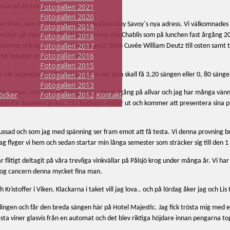
Fotogalleri 2021
eran på en tvärgata.
Fotogalleri 2020
n des Prés, som är den trestjärniga kocken Guy Savoy´s nya adress. Vi välkomnade
Fotogalleri 2019
voriter på menyn. Vi drack här samma vita Chablis som på lunchen fast årgång 2010
Fotogalleri 2018
Fotogalleri 2017
generös och bjöd oss på ett glas Deutz 2006 Cuvée William Deutz till osten samt tv
Fotogalleri 2016
 till hotellet och somnade gott.
Fotogalleri 2015
Fotogalleri 2014
r vår legendariska slantsingling om vet som skall få 3,20 sängen eller 0, 80 säng
Fotogalleri 2013
ancois Lurton. Imorgon måndag drar mässan igång på allvar och jag har många vän
öcker
Fotogalleri 2012
Kontakt
utanför Spaniens gräns. 110 bodegor ställer ut och kommer att presentera sina p
ussad och som jag med spänning ser fram emot att få testa. Vi denna provning br
 flyger vi hem och sedan startar min långa semester som sträcker sig till den 
ar flitigt deltagit på våra trevliga vinkvällar på Pålsjö krog under många år. Vi ha
 tog cancern denna mycket fina man.
stoffer i Viken. Klackarna i taket vill jag lova.. och på lördag åker jag och Lis 
nglingen och får den breda sängen här på Hotel Majestic. Jag fick trösta mig med en
sta viner glasvis från en automat och det blev riktiga höjdare innan pengarna to