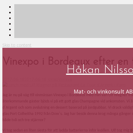
Skip to content
Vinexpo i Bordeaux efter en f
Håkan Nilss
2017-06-18
2017-06-18
Jonas
Vinresa
Mat- och vinkonsult AB
Jag är nu på väg till vinmässan Vinexpo i Bordeaux med min vän Ulf Wagner från
återkommande gäster bjöds vi på ett gott glas Champagne vid ankomsten. Vi å
d´Argent och som avslutning en dessert baserad på jordgubbar. Vi drack väldi
glas Port Colheitha 1992 från Dow´s. Jag har besök denna krog många gånger och
både två och tre stjärnor?
Vi tog sedan en liten siesta för att ladda batterierna inför kvällen. Ulf tog mig