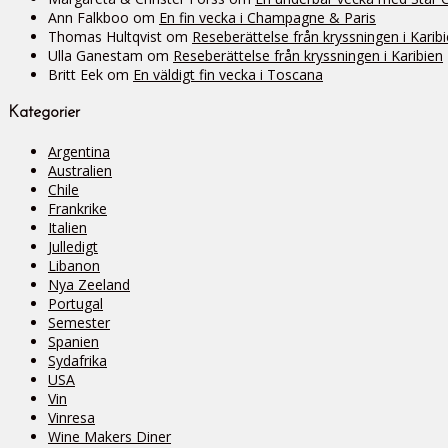
Ann Falkboo
om
En fin vecka i Champagne & Paris
Thomas Hultqvist
om
Reseberättelse från kryssningen i Karib
Ulla Ganestam
om
Reseberättelse från kryssningen i Karibien
Britt Eek
om
En väldigt fin vecka i Toscana
Kategorier
Argentina
Australien
Chile
Frankrike
Italien
Julledigt
Libanon
Nya Zeeland
Portugal
Semester
Spanien
Sydafrika
USA
Vin
Vinresa
Wine Makers Diner