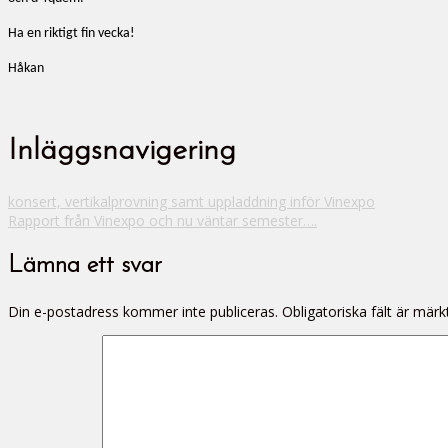
Ha en riktigt fin vecka!
Håkan
Inläggsnavigering
konsert, vertikalprovning samt uppladdning inför Vinexpo
Rapport från Vinexpo och nu väntar semester….
Lämna ett svar
Din e-postadress kommer inte publiceras.
Obligatoriska fält är mär