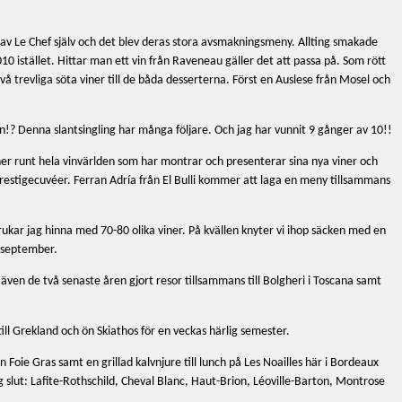
s av Le Chef själv och det blev deras stora avsmakningsmeny. Allting smakade
 istället. Hittar man ett vin från Raveneau gäller det att passa på. Som rött
å trevliga söta viner till de båda desserterna. Först en Auslese från Mosel och
en!? Denna slantsingling har många följare. Och jag har vunnit 9 gånger av 10!!
ner runt hela vinvärlden som har montrar och presenterar sina nya viner och
restigecuvéer. Ferran Adría från El Bulli kommer att laga en meny tillsammans
ukar jag hinna med 70-80 olika viner. På kvällen knyter vi ihop säcken med en
1 september.
r även de två senaste åren gjort resor tillsammans till Bolgheri i Toscana samt
till Grekland och ön Skiathos för en veckas härlig semester.
 Foie Gras samt en grillad kalvnjure till lunch på Les Noailles här i Bordeaux
g slut: Lafite-Rothschild, Cheval Blanc, Haut-Brion, Léoville-Barton, Montrose