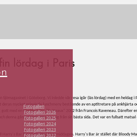
in lördag i Paris
on
 Sjömagasinet i Göteborg. Vi inledde vår resa igår (läs lördag) med en heldag i
t deras mycket prisvärda lunchmeny bestående av en aptitretare på ankhjärta o
Fotogalleri
gt gott med en Chablis 1 Cru ”Butteaux” 2002 från Francois Raveneau. Därefter
Fotogalleri 2026
 denna gång visade man upp sig från sin bästa sida. Det var en fullsatt matsal o
Fotogalleri 2025
Fotogalleri 2024
Fotogalleri 2023
 till Harry´s Bar för en cocktail före middagen. Harry´s Bar är stället där Bloody M
Fotogalleri 2022