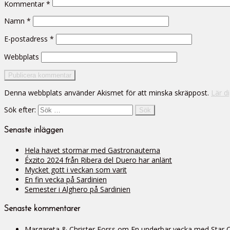
Kommentar
*
Namn
*
E-postadress
*
Webbplats
Denna webbplats använder Akismet för att minska skräppost.
Lär d
Sök efter:
Senaste inläggen
Hela havet stormar med Gastronauterna
Éxzito 2024 från Ribera del Duero har anlänt
Mycket gott i veckan som varit
En fin vecka på Sardinien
Semester i Alghero på Sardinien
Senaste kommentarer
Margareta & Christer Forss
om
En underbar vecka med Star Cli