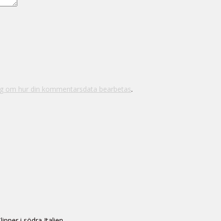
ig om hur din kommentarsdata bearbetas
.
pper i södra Italien