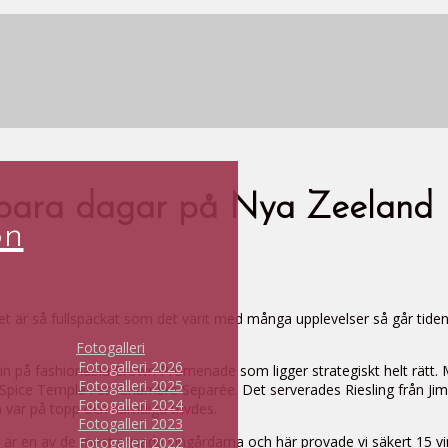
rbara dagar på Nya Zeeland
on
t är så fullspäckat som det varit med många upplevelser så går tiden 
Fotogalleri
Fotogalleri 2026
i in på fashionabla Crown Promenade som ligger strategiskt helt rätt.
Fotogalleri 2025
Spice Temple i ett Chambre Separée. Det serverades Riesling från Jim B
Fotogalleri 2024
 var på topp och samtliga trivdes.
Fotogalleri 2023
ng är en av de mest prisade vingårdarna och här provade vi säkert 15 v
Fotogalleri 2022