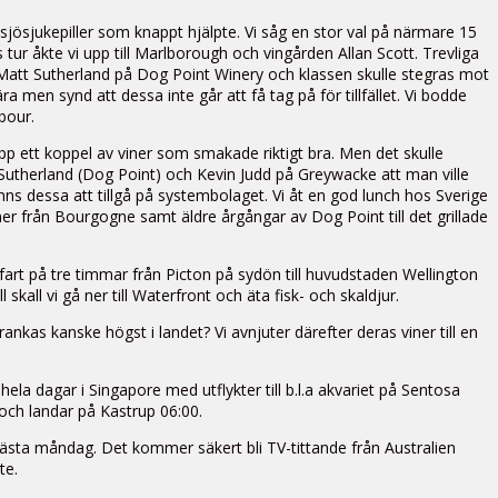
e sjösjukepiller som knappt hjälpte. Vi såg en stor val på närmare 15
tur åkte vi upp till Marlborough och vingården Allan Scott. Trevliga
 Matt Sutherland på Dog Point Winery och klassen skulle stegras mot
 men synd att dessa inte går att få tag på för tillfället. Vi bodde
bour.
pp ett koppel av viner som smakade riktigt bra. Men det skulle
Sutherland (Dog Point) och Kevin Judd på Greywacke att man ville
inns dessa att tillgå på systembolaget. Vi åt en god lunch hos Sverige
ner från Bourgogne samt äldre årgångar av Dog Point till det grillade
rfart på tre timmar från Picton på sydön till huvudstaden Wellington
skall vi gå ner till Waterfront och äta fisk- och skaldjur.
ankas kanske högst i landet? Vi avnjuter därefter deras viner till en
 hela dagar i Singapore med utflykter till b.l.a akvariet på Sentosa
 och landar på Kastrup 06:00.
l nästa måndag. Det kommer säkert bli TV-tittande från Australien
te.