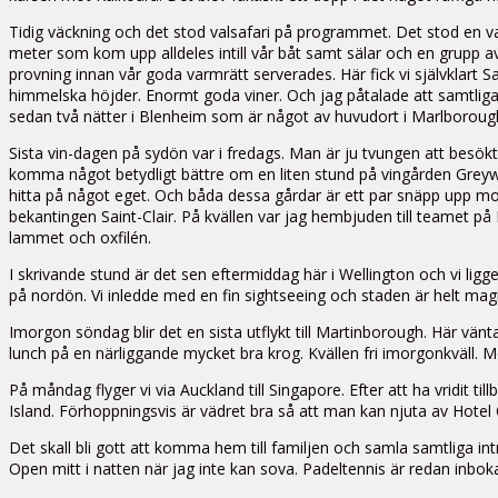
Tidig väckning och det stod valsafari på programmet. Det stod en varn
meter som kom upp alldeles intill vår båt samt sälar och en grupp av
provning innan vår goda varmrätt serverades. Här fick vi självklar
himmelska höjder. Enormt goda viner. Och jag påtalade att samtliga ha
sedan två nätter i Blenheim som är något av huvudort i Marlborough-
Sista vin-dagen på sydön var i fredags. Man är ju tvungen att besök
komma något betydligt bättre om en liten stund på vingården Greyw
hitta på något eget. Och båda dessa gårdar är ett par snäpp upp mot C
bekantingen Saint-Clair. På kvällen var jag hembjuden till teamet på
lammet och oxfilén.
I skrivande stund är det sen eftermiddag här i Wellington och vi ligg
på nordön. Vi inledde med en fin sightseeing och staden är helt magisk 
Imorgon söndag blir det en sista utflykt till Martinborough. Här vänta
lunch på en närliggande mycket bra krog. Kvällen fri imorgonkväll. 
På måndag flyger vi via Auckland till Singapore. Efter att ha vridit ti
Island. Förhoppningsvis är vädret bra så att man kan njuta av Hotel
Det skall bli gott att komma hem till familjen och samla samtliga in
Open mitt i natten när jag inte kan sova. Padeltennis är redan in