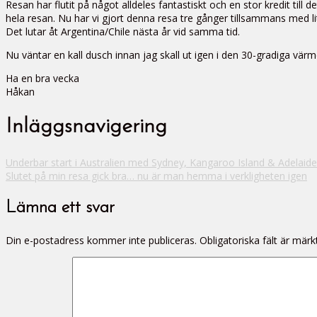
Resan har flutit på något alldeles fantastiskt och en stor kredit til
hela resan. Nu har vi gjort denna resa tre gånger tillsammans med lit
Det lutar åt Argentina/Chile nästa år vid samma tid.
Nu väntar en kall dusch innan jag skall ut igen i den 30-gradiga vär
Ha en bra vecka
Håkan
Inläggsnavigering
Underbar start i Australien med Sydney, Kangaroo Island & Adelaide.
Slutet på min resa gick bra… nu är man hemma i verkligheten igen
Lämna ett svar
Din e-postadress kommer inte publiceras.
Obligatoriska fält är mär