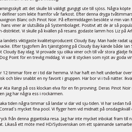
ingsskylt att det skulle bli väldigt gungigt ute till sjöss. Några köpt
 delfiner som lekte framför vår farkost. Efter denna dryga tvåtimmars 
t Sauvignon Blanc och Pinot Noir. På eftermiddagen besökte vi min vän
ns viner är slutsålda på Systembolaget. Positivt att de är så populära
distriktet. Vi skulle på kvällen på resans godaste lamm hos Liz på Ar
ta landets viktigaste kvalitetsproducent Cloudy Bay. Man hade radat u
acke. Efter tjugofem års tjänstgöring på Cloudy Bay kände både Ian 
loudy Bay idag. Vi provade sju olika viner och till vår stora glädje f
 Dog Point för en trevlig middag. Vi var 8 stycken som njöt av goda vi
er 12 timmar före er i tid där hemma. Vi har haft en helt underbar öve
och blev snabbt en ny favorit i gruppen. Här bor vi i två nätter. Ikväll 
r Ata Rangi på oss klockan elva för en fin provning. Deras Pinot Noir r
Men jag har några ess i rockärmen.
llbaka tiden några timmar så landar vi där vid sju-tiden. Vi har sedan två
 Conrad´s mycket fina pool. Vi flyger hem vid midnatt på onsdagskväll
tryck från denna gigantiska resa. Jag har inte mycket inbokat fram til
bokat. Likaså ett möte med HD/Sydsvenskan om ett spännande samarbe