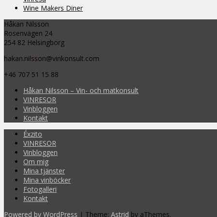
Wine Makers Diner
Håkan Nilsson
Rosenvägen 24
254 82 Helsingborg
hakan.nilsson@vinkonsult.com
+46 707 51 15 88
Håkan Nilsson – Vin- och matkonsult
VINRESOR
Vinbloggen
Kontakt
Éxzito
VINRESOR
Vinbloggen
Om mig
Mina tjänster
Mina vinböcker
Fotogalleri
Kontakt
Powered by WordPress
|
Theme:
Astrid
by aThemes.