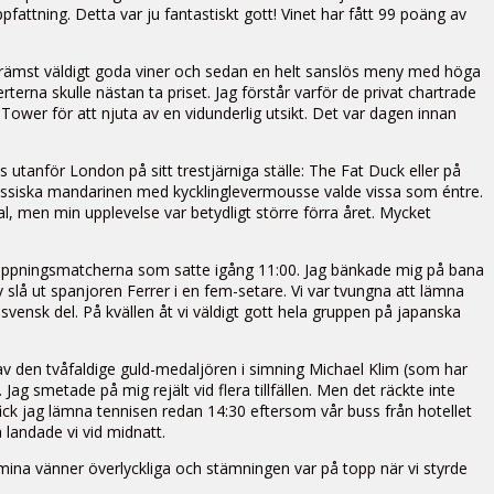
fattning. Detta var ju fantastiskt gott! Vinet har fått 99 poäng av
ch främst väldigt goda viner och sedan en helt sanslös meny med höga
erna skulle nästan ta priset. Jag förstår varför de privat chartrade
Tower för att njuta av en vidunderlig utsikt. Det var dagen innan
 utanför London på sitt trestjärniga ställe: The Fat Duck eller på
 klassiska mandarinen med kycklinglevermousse valde vissa som éntre.
nal, men min upplevelse var betydligt större förra året. Mycket
till öppningsmatcherna som satte igång 11:00. Jag bänkade mig på bana
 slå ut spanjoren Ferrer i en fem-setare. Vi var tvungna att lämna
svensk del. På kvällen åt vi väldigt gott hela gruppen på japanska
 av den tvåfaldige guld-medaljören i simning Michael Klim (som har
 smetade på mig rejält vid flera tillfällen. Men det räckte inte
ick jag lämna tennisen redan 14:30 eftersom vår buss från hotellet
 landade vi vid midnatt.
mina vänner överlyckliga och stämningen var på topp när vi styrde