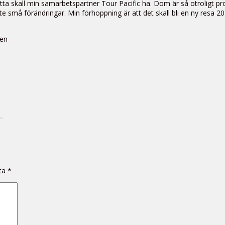
l detta skall min samarbetspartner Tour Pacific ha. Dom är så otroligt 
e små förändringar. Min förhoppning är att det skall bli en ny resa 20
men
.
kta
*