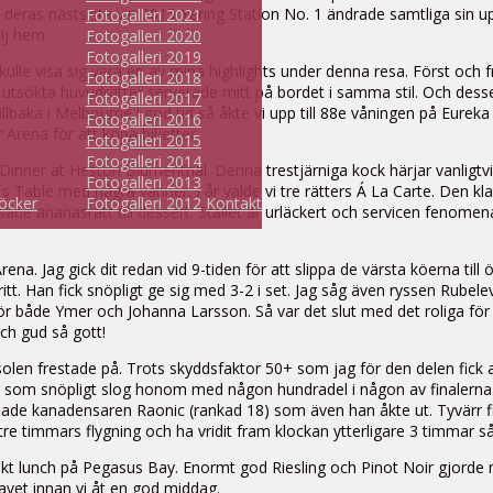
deras nästsista vin 2015 Yering Station No. 1 ändrade samtliga sin upp
Fotogalleri 2021
lj hem.
Fotogalleri 2020
Fotogalleri 2019
m skulle visa sig vara en av mina highlights under denna resa. Först o
Fotogalleri 2018
utsökta huvudrätter serverade mitt på bordet i samma stil. Och dessert
Fotogalleri 2017
baka i Melbourne i god tid så åkte vi upp till 88e våningen på Eureka 
Fotogalleri 2016
 Arena för att köpa biljetter.
Fotogalleri 2015
Fotogalleri 2014
Dinner at Heston Blumenthal. Denna trestjärniga kock härjar vanligtvis
Fotogalleri 2013
´s Table med några vänner. I år valde vi tre rätters Á La Carte. Den
öcker
Fotogalleri 2012
Kontakt
isade ananasrätt till dessert. Stället är urläckert och servicen fenome
Arena. Jag gick dit redan vid 9-tiden för att slippa de värsta köerna 
t. Han fick snöpligt ge sig med 3-2 i set. Jag såg även ryssen Rubelev
 för både Ymer och Johanna Larsson. Så var det slut med det roliga för 
ch gud så gott!
 solen frestade på. Trots skyddsfaktor 50+ som jag för den delen fick
 som snöpligt slog honom med någon hundradel i någon av finalerna. Jag
llade kanadensaren Raonic (rankad 18) som även han åkte ut. Tyvärr f
 tre timmars flygning och ha vridit fram klockan ytterligare 3 timmar så
ökt lunch på Pegasus Bay. Enormt god Riesling och Pinot Noir gjorde 
havet innan vi åt en god middag.