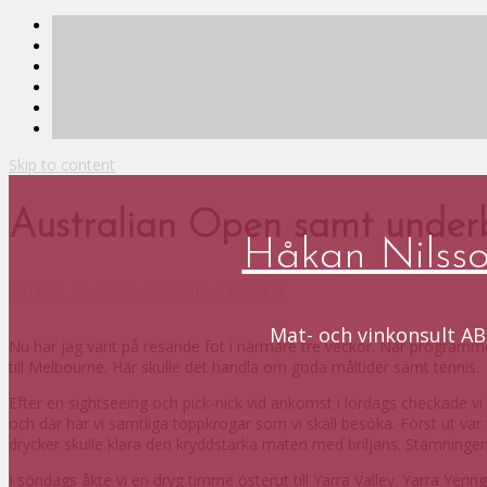
Skip to content
Australian Open samt unde
Håkan Nilss
2018-01-20
Håkan Nilsson
Nya Zeeland
Mat- och vinkonsult AB
Nu har jag varit på resande fot i närmare tre veckor. När programme
till Melbourne. Här skulle det handla om goda måltider samt tennis.
Efter en sightseeing och pick-nick vid ankomst i lördags checkade v
och där har vi samtliga toppkrogar som vi skall besöka. Först ut var 
drycker skulle klara den kryddstarka maten med briljans. Stämningen
I söndags åkte vi en dryg timme österut till Yarra Valley. Yarra Yeri