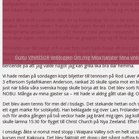
kraftpaketen uppe i Barossa Valley och McLaren Vale. När vi kom till 
den lokala vingurun James Halliday och några köpte med sig en bute
Vidare åkte vi till Levantine Hills. En ny bekantskap för min del so
smaker. Fem små rätter i ”Family style” som förrätt och därefter tre 
helikoptrarna landade utanför vårt fönster med jämna mellanrum. Till
Australian Open i tennis och hälften av gruppen tog sig till Rod Laver
På kvällen var det ledigt och vi var fem som hade bokat ett bord på 
Mandarin Oriental i centrala London. För ett år sedan hade jag Chef
Éxzito
VINRESOR
Vinbloggen
Om mig
Mina tjänster
Mina vinb
Lite tråkigt en grillad ryggbiff som varmrätt och deras underbara, pr
beroende på att jag valde något jag kan grilla lika bra där hemma.
Vi hade redan på söndagen köpt biljetter till tennisen på Rod Laver 
3 eftersom Sydafrikanen Anderson, rankad 20 skulle spela mot en brit
just när båda våra svenska hopp skulle börja att lira. Det blev sorti
NOBU. Många av mina gäster sa – Hit hade vi aldrig gått utan dig. O
Det blev även tennis för min del i tisdags. Det stekande hettan och
ett eget märke för solskydd). Han beklagade sig över Lars Frölander
och för andra gången på två veckor hade jag bränt mig igen. Jag ko
skulle lämna 15:30 för flyget till Christ Church på Nya Zeeland. Efter
I onsdags åkte vi norrut med stopp i Waipara Valley och en helt uts
kursen mot Kaikoura. Det blev faktiskt ett dopp i det något ruffiga 