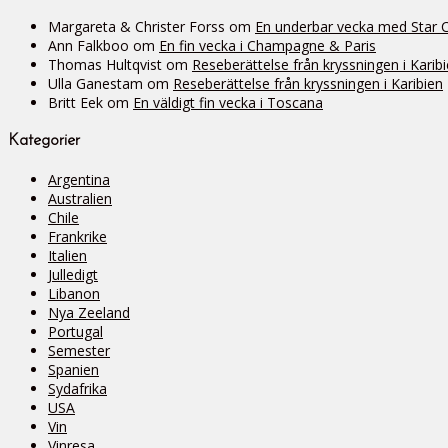
Margareta & Christer Forss
om
En underbar vecka med Star Cli
Ann Falkboo
om
En fin vecka i Champagne & Paris
Thomas Hultqvist
om
Reseberättelse från kryssningen i Karib
Ulla Ganestam
om
Reseberättelse från kryssningen i Karibien
Britt Eek
om
En väldigt fin vecka i Toscana
Kategorier
Argentina
Australien
Chile
Frankrike
Italien
Julledigt
Libanon
Nya Zeeland
Portugal
Semester
Spanien
Sydafrika
USA
Vin
Vinresa