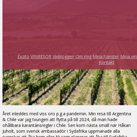
Éxzito
VINRESOR
Vinbloggen
Om mig
Mina tjänster
Mina vi
Kontakt
Året inleddes med viss oro p.g.a pandemin. Min resa till Argentina
& Chile var jag tvungen att flytta på till 2024, då man hade
ohållbara karantänsregler i Chile. Sen kom nästa smäll när Håkan
Juholt, som svensk ambassadör i Sydafrika uppmanade alla
svenskar att åka hem eller Ni som planerar att åka till Sydafrika.