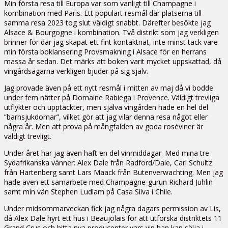
Min första resa till Europa var som vanligt till Champagne i
kombination med Paris. Ett populärt resmål där platserna till
samma resa 2023 tog slut väldigt snabbt. Därefter besökte jag
Alsace & Bourgogne i kombination. Två distrikt som jag verkligen
brinner för där jag skapat ett fint kontaktnät, inte minst tack vare
min första boklansering Provsmakning i Alsace för en herrans
massa år sedan. Det märks att boken varit mycket uppskattad, då
vingårdsägarna verkligen bjuder på sig själv.
Jag provade även på ett nytt resmål i mitten av maj då vi bodde
under fem nätter på Domaine Rabiega i Provence. Väldigt trevliga
utflykter och upptäckter, men själva vingården hade en hel del
”barnsjukdomar”, vilket gör att jag vilar denna resa något eller
några år. Men att prova på mångfalden av goda roséviner är
väldigt trevligt.
Under året har jag även haft en del vinmiddagar. Med mina tre
Sydafrikanska vänner: Alex Dale från Radford/Dale, Carl Schultz
från Hartenberg samt Lars Maack från Butenverwachting. Men jag
hade även ett samarbete med Champagne-gurun Richard Juhlin
samt min vän Stephen Ludlam på Casa Silva i Chile.
Under midsommarveckan fick jag några dagars permission av Lis,
då Alex Dale hyrt ett hus i Beaujolais för att utforska distriktets 11
Grand Crus och hitta nya producenter vars vin han kan sälja i