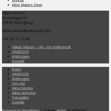
Vinresa
Wine Makers Diner
Håkan Nilsson
Rosenvägen 24
254 82 Helsingborg
hakan.nilsson@vinkonsult.com
+46 707 51 15 88
Håkan Nilsson – Vin- och matkonsult
VINRESOR
Vinbloggen
Kontakt
Éxzito
VINRESOR
Vinbloggen
Om mig
Mina tjänster
Mina vinböcker
Fotogalleri
Kontakt
Powered by WordPress
|
Theme:
Astrid
by aThemes.