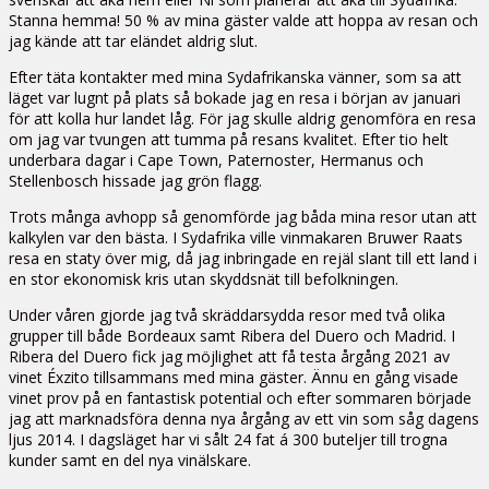
Stanna hemma! 50 % av mina gäster valde att hoppa av resan och
jag kände att tar eländet aldrig slut.
Efter täta kontakter med mina Sydafrikanska vänner, som sa att
läget var lugnt på plats så bokade jag en resa i början av januari
för att kolla hur landet låg. För jag skulle aldrig genomföra en resa
om jag var tvungen att tumma på resans kvalitet. Efter tio helt
underbara dagar i Cape Town, Paternoster, Hermanus och
Stellenbosch hissade jag grön flagg.
Trots många avhopp så genomförde jag båda mina resor utan att
kalkylen var den bästa. I Sydafrika ville vinmakaren Bruwer Raats
resa en staty över mig, då jag inbringade en rejäl slant till ett land i
en stor ekonomisk kris utan skyddsnät till befolkningen.
Under våren gjorde jag två skräddarsydda resor med två olika
grupper till både Bordeaux samt Ribera del Duero och Madrid. I
Ribera del Duero fick jag möjlighet att få testa årgång 2021 av
vinet Éxzito tillsammans med mina gäster. Ännu en gång visade
vinet prov på en fantastisk potential och efter sommaren började
jag att marknadsföra denna nya årgång av ett vin som såg dagens
ljus 2014. I dagsläget har vi sålt 24 fat á 300 buteljer till trogna
kunder samt en del nya vinälskare.