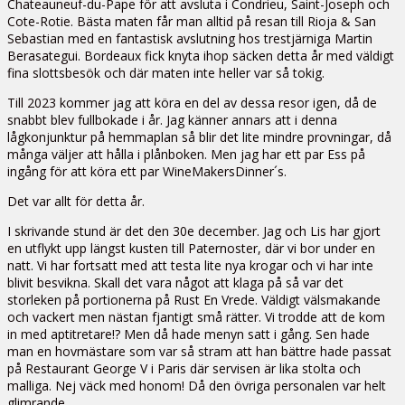
Chateauneuf-du-Pape för att avsluta i Condrieu, Saint-Joseph och
Cote-Rotie. Bästa maten får man alltid på resan till Rioja & San
Sebastian med en fantastisk avslutning hos trestjärniga Martin
Berasategui. Bordeaux fick knyta ihop säcken detta år med väldigt
fina slottsbesök och där maten inte heller var så tokig.
Till 2023 kommer jag att köra en del av dessa resor igen, då de
snabbt blev fullbokade i år. Jag känner annars att i denna
lågkonjunktur på hemmaplan så blir det lite mindre provningar, då
många väljer att hålla i plånboken. Men jag har ett par Ess på
ingång för att köra ett par WineMakersDinner´s.
Det var allt för detta år.
I skrivande stund är det den 30e december. Jag och Lis har gjort
en utflykt upp längst kusten till Paternoster, där vi bor under en
natt. Vi har fortsatt med att testa lite nya krogar och vi har inte
blivit besvikna. Skall det vara något att klaga på så var det
storleken på portionerna på Rust En Vrede. Väldigt välsmakande
och vackert men nästan fjantigt små rätter. Vi trodde att de kom
in med aptitretare!? Men då hade menyn satt i gång. Sen hade
man en hovmästare som var så stram att han bättre hade passat
på Restaurant George V i Paris där servisen är lika stolta och
malliga. Nej väck med honom! Då den övriga personalen var helt
glimrande.