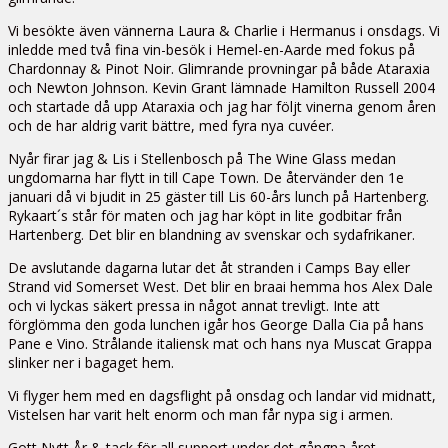
Vi besökte även vännerna Laura & Charlie i Hermanus i onsdags. Vi
inledde med två fina vin-besök i Hemel-en-Aarde med fokus på
Chardonnay & Pinot Noir. Glimrande provningar på både Ataraxia
och Newton Johnson. Kevin Grant lämnade Hamilton Russell 2004
och startade då upp Ataraxia och jag har följt vinerna genom åren
och de har aldrig varit bättre, med fyra nya cuvéer.
Nyår firar jag & Lis i Stellenbosch på The Wine Glass medan
ungdomarna har flytt in till Cape Town. De återvänder den 1e
januari då vi bjudit in 25 gäster till Lis 60-års lunch på Hartenberg.
Rykaart´s står för maten och jag har köpt in lite godbitar från
Hartenberg. Det blir en blandning av svenskar och sydafrikaner.
De avslutande dagarna lutar det åt stranden i Camps Bay eller
Strand vid Somerset West. Det blir en braai hemma hos Alex Dale
och vi lyckas säkert pressa in något annat trevligt. Inte att
förglömma den goda lunchen igår hos George Dalla Cia på hans
Pane e Vino. Strålande italiensk mat och hans nya Muscat Grappa
slinker ner i bagaget hem.
Vi flyger hem med en dagsflight på onsdag och landar vid midnatt,
Vistelsen har varit helt enorm och man får nypa sig i armen.
Gott Nytt År & tack för all support under det gångna året