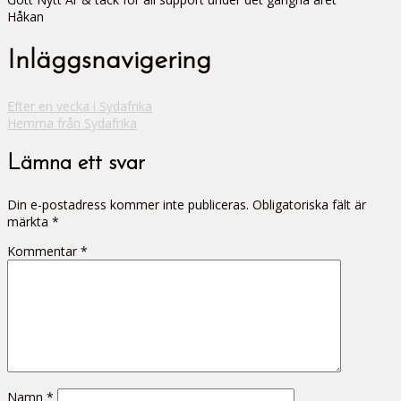
Håkan
Inläggsnavigering
Efter en vecka i Sydafrika
Hemma från Sydafrika
Lämna ett svar
Din e-postadress kommer inte publiceras.
Obligatoriska fält är
märkta
*
Kommentar
*
Namn
*