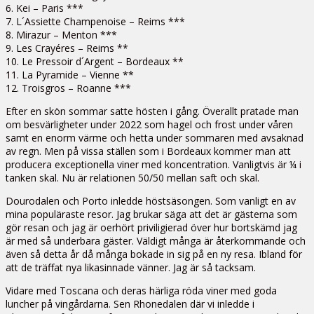
6. Kei – Paris ***
7. L´Assiette Champenoise – Reims ***
8. Mirazur – Menton ***
9. Les Crayéres – Reims **
10. Le Pressoir d´Argent – Bordeaux **
11. La Pyramide – Vienne **
12. Troisgros – Roanne ***
Efter en skön sommar satte hösten i gång. Överallt pratade man
om besvärligheter under 2022 som hagel och frost under våren
samt en enorm värme och hetta under sommaren med avsaknad
av regn. Men på vissa ställen som i Bordeaux kommer man att
producera exceptionella viner med koncentration. Vanligtvis är ¼ i
tanken skal. Nu är relationen 50/50 mellan saft och skal.
Dourodalen och Porto inledde höstsäsongen. Som vanligt en av
mina populäraste resor. Jag brukar säga att det är gästerna som
gör resan och jag är oerhört priviligierad över hur bortskämd jag
är med så underbara gäster. Väldigt många är återkommande och
även så detta år då många bokade in sig på en ny resa. Ibland för
att de träffat nya likasinnade vänner. Jag är så tacksam.
Vidare med Toscana och deras härliga röda viner med goda
luncher på vingårdarna. Sen Rhonedalen där vi inledde i