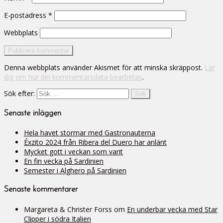
E-postadress
*
Webbplats
Denna webbplats använder Akismet för att minska skräppost.
Lär
dig om hur din kommentarsdata bearbetas
.
Sök efter:
Senaste inläggen
Hela havet stormar med Gastronauterna
Éxzito 2024 från Ribera del Duero har anlänt
Mycket gott i veckan som varit
En fin vecka på Sardinien
Semester i Alghero på Sardinien
Senaste kommentarer
Margareta & Christer Forss
om
En underbar vecka med Star
Clipper i södra Italien