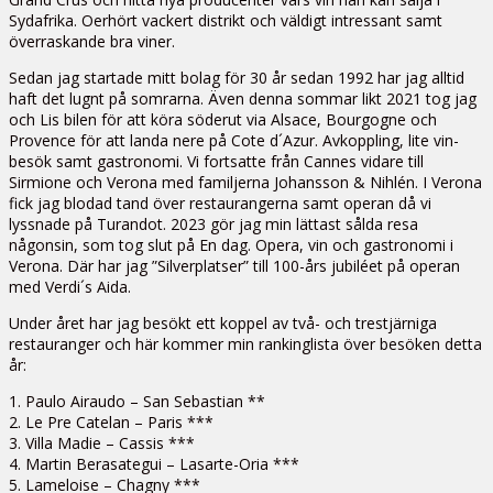
Sydafrika. Oerhört vackert distrikt och väldigt intressant samt
överraskande bra viner.
Sedan jag startade mitt bolag för 30 år sedan 1992 har jag alltid
haft det lugnt på somrarna. Även denna sommar likt 2021 tog jag
och Lis bilen för att köra söderut via Alsace, Bourgogne och
Provence för att landa nere på Cote d´Azur. Avkoppling, lite vin-
besök samt gastronomi. Vi fortsatte från Cannes vidare till
Sirmione och Verona med familjerna Johansson & Nihlén. I Verona
fick jag blodad tand över restaurangerna samt operan då vi
lyssnade på Turandot. 2023 gör jag min lättast sålda resa
någonsin, som tog slut på En dag. Opera, vin och gastronomi i
Verona. Där har jag ”Silverplatser” till 100-års jubiléet på operan
med Verdi´s Aida.
Under året har jag besökt ett koppel av två- och trestjärniga
restauranger och här kommer min rankinglista över besöken detta
år:
1. Paulo Airaudo – San Sebastian **
2. Le Pre Catelan – Paris ***
3. Villa Madie – Cassis ***
4. Martin Berasategui – Lasarte-Oria ***
5. Lameloise – Chagny ***