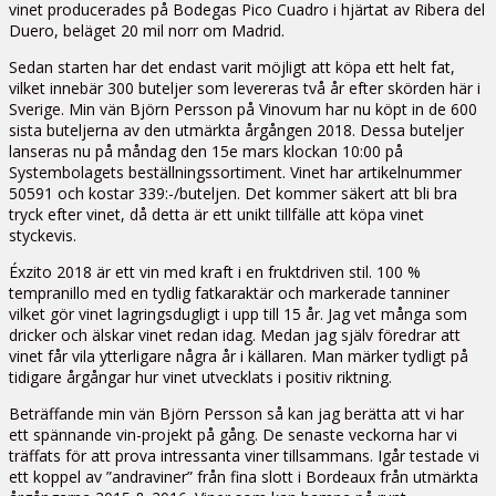
vinet producerades på Bodegas Pico Cuadro i hjärtat av Ribera del
Duero, beläget 20 mil norr om Madrid.
Sedan starten har det endast varit möjligt att köpa ett helt fat,
vilket innebär 300 buteljer som levereras två år efter skörden här i
Sverige. Min vän Björn Persson på Vinovum har nu köpt in de 600
sista buteljerna av den utmärkta årgången 2018. Dessa buteljer
lanseras nu på måndag den 15e mars klockan 10:00 på
Systembolagets beställningssortiment. Vinet har artikelnummer
50591 och kostar 339:-/buteljen. Det kommer säkert att bli bra
tryck efter vinet, då detta är ett unikt tillfälle att köpa vinet
styckevis.
Éxzito 2018 är ett vin med kraft i en fruktdriven stil. 100 %
tempranillo med en tydlig fatkaraktär och markerade tanniner
vilket gör vinet lagringsdugligt i upp till 15 år. Jag vet många som
dricker och älskar vinet redan idag. Medan jag själv föredrar att
vinet får vila ytterligare några år i källaren. Man märker tydligt på
tidigare årgångar hur vinet utvecklats i positiv riktning.
Beträffande min vän Björn Persson så kan jag berätta att vi har
ett spännande vin-projekt på gång. De senaste veckorna har vi
träffats för att prova intressanta viner tillsammans. Igår testade vi
ett koppel av ”andraviner” från fina slott i Bordeaux från utmärkta