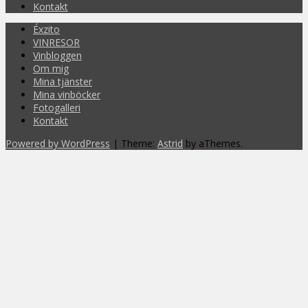
Kontakt
Éxzito
VINRESOR
Vinbloggen
Om mig
Mina tjänster
Mina vinböcker
Fotogalleri
Kontakt
Powered by WordPress
|
Theme:
Astrid
by aThemes.