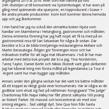
årgångarna 2015 & 2016. Viner som kan hamna på runt
249:-/buteljen ut till konsument via Systembolaget. Vi har även på
gång med spännande vita spanjorer, en topproducent i Soave +
lite andra prisade producenter. Inom kort kommer denna hemsida
upp och jag återkommer.
I min hand har jag nu också den utmärkta boken Njuta som
handlar om Marmiterna i Helsingborg, gastronomin och måltiden.
Denna eminenta förening har jag haft nöjet att få ta med på en
gastronomisk resa till San Sebastian för några år sedan. Där
besökte vi b.l.a de båda trestjärniga restaurangerna Akélare och
Martin Berasategui. Årligen gör föreningen resor och har
månadsvis träffar för att laga mat tillsammans. I två år har man
arbetat med detta bok-projekt där b.l.a Jag, Tina Nordström,
Tareq Taylor, Daniel Berlin och Niklas Ekstedt varit gäst-skribenter.
Jag har kåserat kring min första måltid på legendariska La Tour d
´Argent samt hur man bygger upp måltiden.
Annars under den gångna veckan har det varit tre bättre måltider
då ett koppel av riktigt goda viner konsumerats. Här är några av de
godbitar som etsat sig fast på näthinnan: Kongsgaard ”The Judge”
Chardonnay från Napa Valley har fått ytterst sällsynta 100 poäng
av Robert Parker. Ett massivt och koncentrerat vin med stor
smörig elegans… fast väldigt dyrt. Sine Qua Non från Santa
Barbara med sina viner på Syrah eller Grenache är mäktiga och