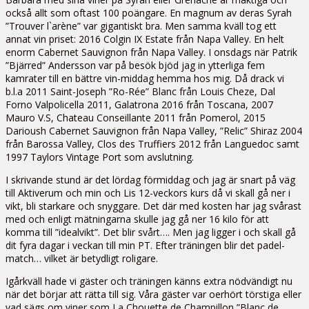
också allt som oftast 100 poängare. En magnum av deras Syrah
”Trouver l`arène” var gigantiskt bra. Men samma kväll tog ett
annat vin priset: 2016 Colgin IX Estate från Napa Valley. En helt
enorm Cabernet Sauvignon från Napa Valley. I onsdags när Patrik
”Bjärred” Andersson var på besök bjöd jag in ytterliga fem
kamrater till en bättre vin-middag hemma hos mig. Då drack vi
b.l.a 2011 Saint-Joseph ”Ro-Rée” Blanc från Louis Cheze, Dal
Forno Valpolicella 2011, Galatrona 2016 från Toscana, 2007
Mauro V.S, Chateau Conseillante 2011 från Pomerol, 2015
Darioush Cabernet Sauvignon från Napa Valley, ”Relic” Shiraz 2004
från Barossa Valley, Clos des Truffiers 2012 från Languedoc samt
1997 Taylors Vintage Port som avslutning.
I skrivande stund är det lördag förmiddag och jag är snart på väg
till Aktiverum och min och Lis 12-veckors kurs då vi skall gå ner i
vikt, bli starkare och snyggare. Det där med kosten har jag svårast
med och enligt mätningarna skulle jag gå ner 16 kilo för att
komma till ”idealvikt”. Det blir svårt…. Men jag ligger i och skall gå
dit fyra dagar i veckan till min PT. Efter träningen blir det padel-
match… vilket är betydligt roligare.
Igårkväll hade vi gäster och träningen känns extra nödvändigt nu
när det börjar att rätta till sig. Våra gäster var oerhört törstiga eller
vad sägs om viner som La Chouette de Champillon ”Blanc de