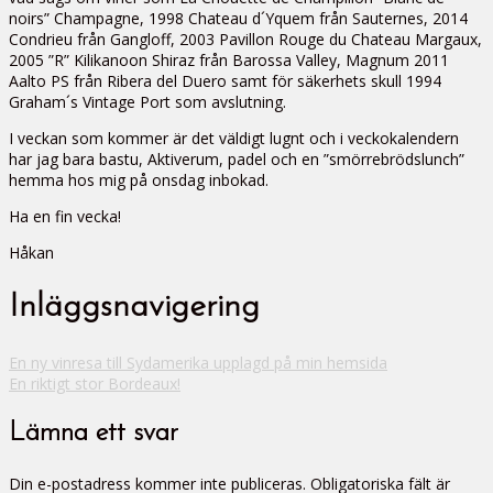
noirs” Champagne, 1998 Chateau d´Yquem från Sauternes, 2014
Condrieu från Gangloff, 2003 Pavillon Rouge du Chateau Margaux,
2005 ”R” Kilikanoon Shiraz från Barossa Valley, Magnum 2011
Aalto PS från Ribera del Duero samt för säkerhets skull 1994
Graham´s Vintage Port som avslutning.
I veckan som kommer är det väldigt lugnt och i veckokalendern
har jag bara bastu, Aktiverum, padel och en ”smörrebrödslunch”
hemma hos mig på onsdag inbokad.
Ha en fin vecka!
Håkan
Inläggsnavigering
En ny vinresa till Sydamerika upplagd på min hemsida
En riktigt stor Bordeaux!
Lämna ett svar
Din e-postadress kommer inte publiceras.
Obligatoriska fält är