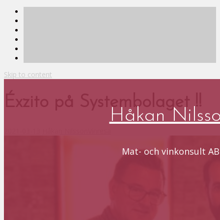
Skip to content
Éxzito på Systembolaget !!
Håkan Nilss
2021-03-13
Håkan Nilsson
Vinresa
Mat- och vinkonsult AB