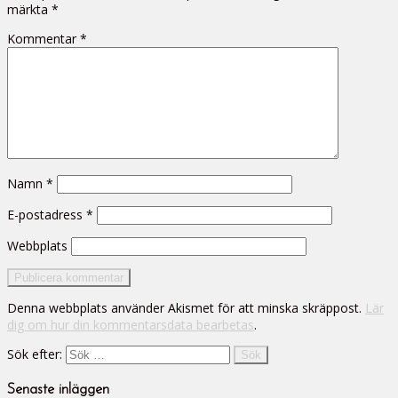
märkta
*
Kommentar
*
Namn
*
E-postadress
*
Webbplats
Denna webbplats använder Akismet för att minska skräppost.
Lär
dig om hur din kommentarsdata bearbetas
.
Sök efter:
Senaste inläggen