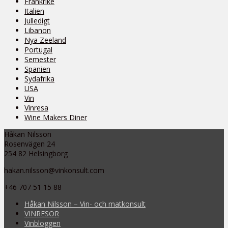
Frankrike
Italien
Julledigt
Libanon
Nya Zeeland
Portugal
Semester
Spanien
Sydafrika
USA
Vin
Vinresa
Wine Makers Diner
Håkan Nilsson
Rosenvägen 24
254 82 Helsingborg
hakan.nilsson@vinkonsult.com
+46 707 51 15 88
Håkan Nilsson – Vin- och matkonsult
VINRESOR
Vinbloggen