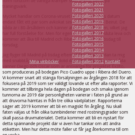
form förutom de vanliga krämper som främst beror på
Fotogalleri 2022
träningsvärk.
Fotogalleri 2021
Fotogalleri 2020
Mycket handlar om Corona-viruset och jag har i dags datum
Fotogalleri 2019
endast fått ett par som avkokat sina båda platser till Beirut. De
Fotogalleri 2018
båda är i 80-årsåldern och känner att de är i riskzonen, vilket jag
Fotogalleri 2017
har full förståelse för. Men för egen del kan jag inte sluta leva och
Fotogalleri 2016
kommer att åka till Madrid och Ribera del Duero på tisdag till
Fotogalleri 2015
torsdag.
Fotogalleri 2014
Jag flyger till Madrid på tisdag eftermiddag för att sedan ta mig
Fotogalleri 2013
med snabbtåget upp till Valladolid där jag skall träffa mina båda
Mina vinböcker
Fotogalleri 2012
Kontakt
vänner Diego och Oscar som är ansvariga för projektet Éxzito,
som produceras på bodegan Pico Cuadro uppe i Ribera del Duero.
Vi kommer snart att stänga försäljningen av årgången 2018 för att
fokusera på 2019 som ser väldigt lovande ut efter alla rapporter. Vi
kommer att tillbringa hela dagen på bodegan och smaka igenom
tunnorna av 2019 där personligheten varierar i faten på grund av
att druvorna hämtas in från tre olika växtplatser. Rapporterna
säger att 2019 kommer att bli en magiskt fin årgång. Nu skall
faten väljas ut från olika tunnbinderier med rostningsgrader som
skall passa druvmaterialet. Detta kommer att bli en nystart för
detta spännande projekt där vi även har tankar om att ändra
etiketten. Men hur detta möte faller ut får jag återkomma till om
en vecka.