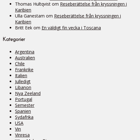
Thomas Hultqvist
om
Reseberättelse från kryssningen i
Karibien
Ulla Ganestam
om
Reseberättelse från kryssningen i
Karibien
Britt Eek
om
En väldigt fin vecka i Toscana
Kategorier
Argentina
Australien
Chile
Frankrike
Italien
Julledigt
Libanon
Nya Zeeland
Portugal
Semester
Spanien
Sydafrika
USA
Vin
Vinresa