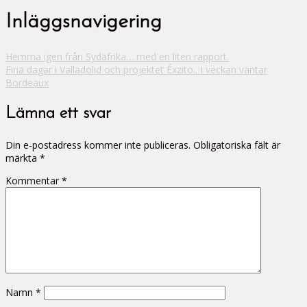
Inläggsnavigering
Hemma igen från Sydafrika… med en liten rapport.
Fina dagar i Valladolid och projektet Éxzito.. I veckan väntar
Bordeaux
Lämna ett svar
Din e-postadress kommer inte publiceras.
Obligatoriska fält är
märkta
*
Kommentar
*
Namn
*