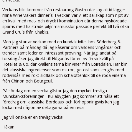
Veckans bild kommer från restaurang Gastro där jag alltid lägger
mina WineMakers dinner´s. I veckan var vi ett sällskap som njöt av
en kväll med mat- och dryck i kombination där denna nyskördade
sparris med halstrade pilgrimsmusslor passade perfekt till två olika
Grand Cru´s från Chablis.
Men jag startar veckan med en kundaktivitet hos Söderberg &
Partners på måndag då jag kåserar om världens vingårdar och
trender samt leder en intressant provning. När jag landat på
torsdag åker jag direkt till Höganäs för en ny fin vinkväll på
Hotellet & Co. där kvällens tema blir viner från Loiredalen. Här blir
det klassiska ingredienser som ostron, getost samt en gös med
rödvinsås med rökt sidfläsk och schalottenlök till de röda vinerna
från Chinon och Bourgeuil.
På söndag om en vecka gästar jag den mycket trevliga
Munskänksföreningen i Kullabygden. Jag kommer att hålla ett
föredrag om klassiska Bordeaux och förhoppningsvis kan jag
locka med någon av deltagarna på en resa.
Jag vill önska er en trevlig vecka!
Håkan