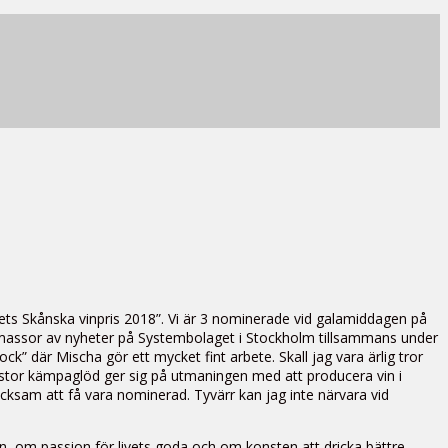
ts Skånska vinpris 2018”. Vi är 3 nominerade vid galamiddagen på
t massor av nyheter på Systembolaget i Stockholm tillsammans under
” där Mischa gör ett mycket fint arbete. Skall jag vara ärlig tror
ed stor kämpaglöd ger sig på utmaningen med att producera vin i
ksam att få vara nominerad. Tyvärr kan jag inte närvara vid
n, om passion för livets goda och om konsten att dricka bättre.