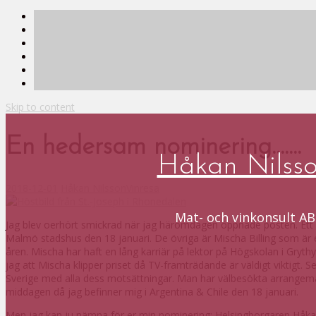
Skip to content
En hedersam nominering…….
Håkan Nilss
2018-12-01
Håkan Nilsson
Vinresa
Mat- och vinkonsult AB
Jag blev oerhört smickrad när jag häromdagen öppnade posten. Ett 
Malmö stadshus den 18 januari. De övriga är Mischa Billing som är
åren. Mischa har haft en lång karriär på lektor på Högskolan i Gryt
jag att Mischa klipper priset då TV-framträdande är väldigt viktigt.
Sverige med alla dess motsättningar. Man har välbesökta arrangeman
middagen då jag befinner mig i Argentina & Chile den 18 januari.
Men jag kan ju nämna för er min nominering: Helsingborgaren Håkan N