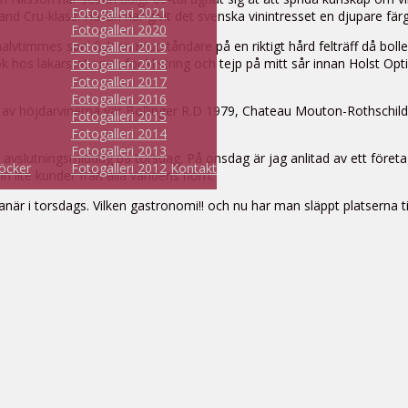
Fotogalleri 2021
rand Cru-klass. Håkan har givit det svenska vinintresset en djupare f
Fotogalleri 2020
alvtimmes spel fick en motståndare på en riktigt hård felträff då bolle
Fotogalleri 2019
ök hos läkarstationen för klistring och tejp på mitt sår innan Holst 
Fotogalleri 2018
Fotogalleri 2017
Fotogalleri 2016
av höjdarvinerna var Bollinger R.D 1979, Chateau Mouton-Rothschild 
Fotogalleri 2015
Fotogalleri 2014
Fotogalleri 2013
vslutningsmiddag på torsdag. På onsdag är jag anlitad av ett företag 
öcker
Fotogalleri 2012
Kontakt
n lite kunder från alla världens hörn.
r i torsdags. Vilken gastronomi!! och nu har man släppt platserna till