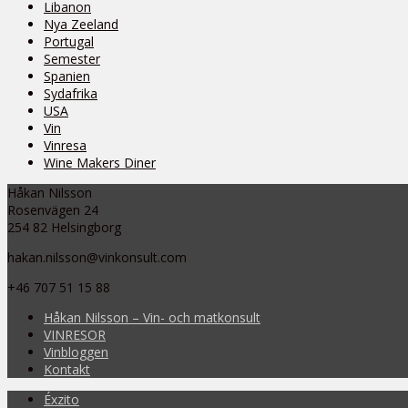
Libanon
Nya Zeeland
Portugal
Semester
Spanien
Sydafrika
USA
Vin
Vinresa
Wine Makers Diner
Håkan Nilsson
Rosenvägen 24
254 82 Helsingborg
hakan.nilsson@vinkonsult.com
+46 707 51 15 88
Håkan Nilsson – Vin- och matkonsult
VINRESOR
Vinbloggen
Kontakt
Éxzito