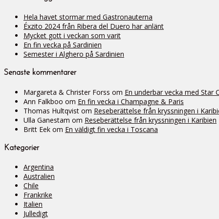
Hela havet stormar med Gastronauterna
Éxzito 2024 från Ribera del Duero har anlänt
Mycket gott i veckan som varit
En fin vecka på Sardinien
Semester i Alghero på Sardinien
Senaste kommentarer
Margareta & Christer Forss
om
En underbar vecka med Star Cli
Ann Falkboo
om
En fin vecka i Champagne & Paris
Thomas Hultqvist
om
Reseberättelse från kryssningen i Karib
Ulla Ganestam
om
Reseberättelse från kryssningen i Karibien
Britt Eek
om
En väldigt fin vecka i Toscana
Kategorier
Argentina
Australien
Chile
Frankrike
Italien
Julledigt