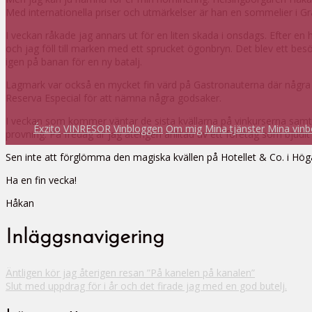
Med internationella priser och utmärkelser är han en sommelier i G
I veckan råkade jag annars ut för en liten skada i onsdags. Efter en h
och jag föll till marken med ett sprucket ögonbryn. Det blev ett bes
igen på banan för en ny batalj.
Lagmark var också en mycket fin värd på Gastronauterna där några 
Reserva Especial för att nämna några godsaker.
I veckan som kommer väntar de sista kvällarna på vinkurserna samt a
Éxzito
VINRESOR
Vinbloggen
Om mig
Mina tjänster
Mina vinb
provning. På fredag är jag återigen anlitad av ett företag som bjudit i
Sen inte att förglömma den magiska kvällen på Hotellet & Co. i Höganä
Ha en fin vecka!
Håkan
Inläggsnavigering
Äntligen kör jag återigen resan ”På kanelen på kanalen”
Slut med uppdrag för i år och det firade jag med en god butelj.