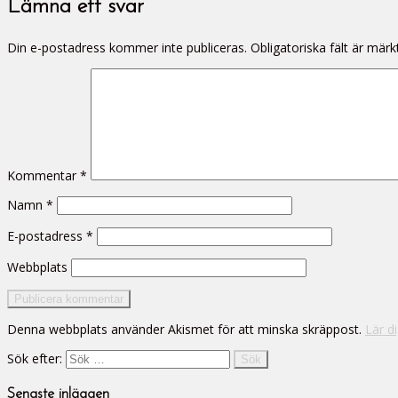
Lämna ett svar
Din e-postadress kommer inte publiceras.
Obligatoriska fält är mär
Kommentar
*
Namn
*
E-postadress
*
Webbplats
Denna webbplats använder Akismet för att minska skräppost.
Lär d
Sök efter:
Senaste inläggen