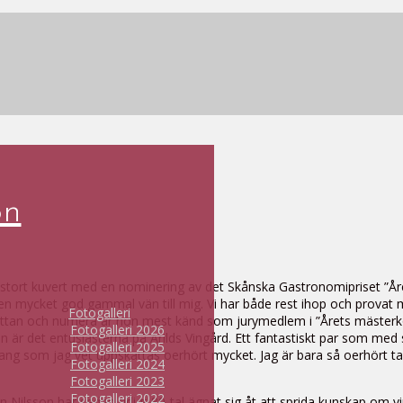
on
stort kuvert med en nominering av det Skånska Gastronomipriset ”Åre
 en mycket god gammal vän till mig. Vi har både rest ihop och prova
Fotogalleri
hyttan och numera är hon mest känd som jurymedlem i ”Årets mästerkock
Fotogalleri 2026
 Sen är det entusiasterna på Arilds Vingård. Ett fantastiskt par som m
Fotogalleri 2025
g som jag vet uppskattas oerhört mycket. Jag är bara så oerhört tac
Fotogalleri 2024
Fotogalleri 2023
Fotogalleri 2022
ilsson har sedan tidigt 80-tal ägnat sig åt att sprida kunskap om vi