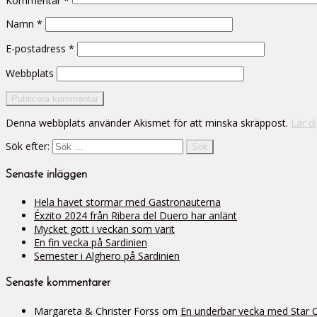
Kommentar
*
Namn
*
E-postadress
*
Webbplats
Denna webbplats använder Akismet för att minska skräppost.
Lär d
Sök efter:
Senaste inläggen
Hela havet stormar med Gastronauterna
Éxzito 2024 från Ribera del Duero har anlänt
Mycket gott i veckan som varit
En fin vecka på Sardinien
Semester i Alghero på Sardinien
Senaste kommentarer
Margareta & Christer Forss
om
En underbar vecka med Star Cli