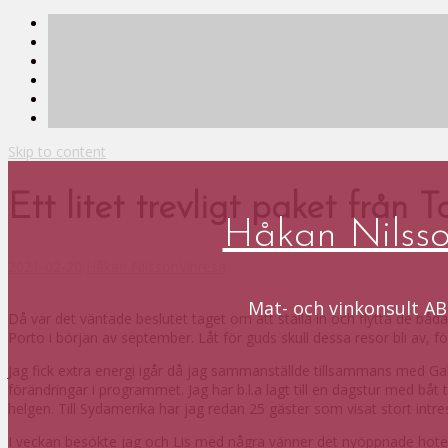
Skip to content
Ett litet trevligt paket från 
Håkan Nilss
2021-02-20
Håkan Nilsson
Vinresa
Mat- och vinkonsult AB
Då var det väntade beslutet taget om att ställa in och flytta de bå
Porto i början av september. Låt för guds skull dessa resor bli av, f
Jag fick extra energi igår då jag sammanställde tillsammans med Gabri
förändringar i programmet. Jag har b.l.a lagt till en dagstur med b
helgen. Till Sydamerika har jag redan 25 gäster som visat stort intres
I veckan besökte jag och Lis med några vänner det nyöppnade hotelle