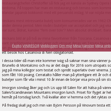
restaurangchefen Christoffer så fick jag en känsla av Sydney Opera 
bedöma. På toppen har man en restaurang och terrass som kommer a
blandar japansk kokkonst med ett peruanskt inslag. Vi var nöjda m
Veckans mest intressanta butelj som konsumerades var en 1962 Chat
under denna period. Men nivån i buteljen var acceptabel och jag visa
var sunt, åldrat, kanske ”fem över tolv”? Men absolut drickbart. Bara
Veckans bild är på två av mina favoritviner från Toscana. Casanova d
varit överförtjusta i deras viner och utropat deras vin Tenuta Nuo
Éxzito
VINRESOR
Vinbloggen
Om mig
Mina tjänster
Mina vinb
sin guide Wine Advocate. I min vinbok ”Provsmakning i Toscana” fic
ett besök hos Casanova di Neri obligatoriskt.
I dessa tider då man inte kommer iväg så saknar man sina vänner p
Brunello di Montalcino och nu är det dags för 2016 som utropats som 
jag på mina kollegor som testat och spridit superlativ över vinern
som fått 100 poäng. Cerratalto håller man på ytterligare ett år och
buteljer som får vila i minst 10 år innan de börjar visa prov på sin 
Imorgon söndag åker jag och Lis upp till Sälen för att hälsa på vänne
Sälen/Scandinavian Mountains imorgon lunch. Priset för flyget är helt 
hemåt på torsdag lunch. Två kvällar äter vi hemma och det ryktas om 
På fredag skall jag och min vän Björn Persson på Vinovum testa e