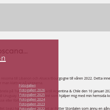
Toscana…
on
da resorna till Libanon och Alsace/Bourgogne till våren 2022. Detta i
ör man klättrar på väggarna.
Fotogalleri
Fotogalleri 2026
ela på Tur & Retur min resa till Argentina & Chile den 10 januari 2022.
Fotogalleri 2025
åt till Uruguay. Min vän Jonas Linné som hjälper mig med min hemsida 
Fotogalleri 2024
se eller förbokat sig.
Fotogalleri 2023
t SeaU här i Helsingborg. Det är Petter Stordalen som ännu en gång i
Fotogalleri 2022