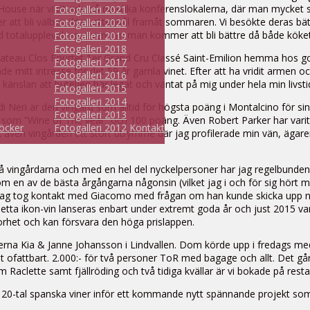
House när vi tittade på de olika konferenslokalerna, där man mycket s
Fotogalleri 2021
tt bli välbesökta vattenhål framåt sommaren. Vi besökte deras bät
Fotogalleri 2020
ed totalupplevelsen, även om man kommer att bli bättre då både köke
Fotogalleri 2019
Fotogalleri 2018
eau Clos Fourtet 1er Grand Cru Classé Saint-Emilion hemma hos goda 
Fotogalleri 2017
de mitt intresse för det 59 år gamla vinet. Efter att ha vridit armen 
Fotogalleri 2016
 känslan att buteljen har legat och väntat på mig under hela min livsti
Fotogalleri 2015
Fotogalleri 2014
i Neri är den vingård som alltid för högsta poäng i Montalcino för sin
Fotogalleri 2013
va som ”Wine of The year” och 100 poäng. Även Robert Parker har vari
öcker
Fotogalleri 2012
Kontakt
k även vingården ett stort utrymme där jag profilerade min vän, ägare
å vingårdarna och med en hel del nyckelpersoner har jag regelbunden 
en av de bästa årgångarna någonsin (vilket jag i och för sig hört mån
a. Jag tog kontakt med Giacomo med frågan om han kunde skicka upp n
 detta ikon-vin lanseras enbart under extremt goda år och just 2015 v
storhet och kan försvara den höga prislappen.
rna Kia & Janne Johansson i Lindvallen. Dom körde upp i fredags med lit
ofattbart. 2.000:- för två personer ToR med bagage och allt. Det går in
Raclette samt fjällröding och två tidiga kvällar är vi bokade på rest
tt 20-tal spanska viner inför ett kommande nytt spännande projekt s