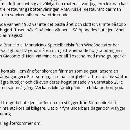
makfullt använt sig av väldigt fina material, vad jag som lekman kan
tre restaurang i bottenvåningen AMA-Nikkei Restaurant där man
t och servicen blir mer samtrimmade.
vänner. 1962 var inte det bästa året och slottet var inte på topp
och gjort ”tusen nålar” på mina vänner…. Så öppnades buteljen. Vinet
d är magiskt.
a Brunello di Montalcino. Speciellt tidskriften WineSpectator har
t väldigt positiv genom åren och gett vinerna de högsta poängen i
n Giacomo di Neri. Vid mina resor till Toscana med mina grupper är
kontakt. Fem år efter skörden får man som tidigast lansera en
ga gånger). Eftersom jag inte haft möjlighet att testa själv så litar
ågra buteljer och då även deras högst prisade vin Cerratalto 2015
ar en sådan årgång. Veckans bild får bli på dessa båda oerhört goda
e goda buteljer i kofferten och vi flyger från Sturup direkt till
te att köra bil billigare. Det blir fyra underbara dagar och vi flyger
aurang.
om jag återkommer om.