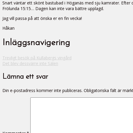
Snart väntar ett skönt bastubad i Höganäs med sju kamrater. Efter d
Frölunda 15:15… Dagen kan inte vara bättre upplagd.
Jag vill passa på att önska er en fin vecka!
Håkan
Inläggsnavigering
Trevligt besök på Kullabergs vingård
Det blev dessvärre inte Sälen
Lämna ett svar
Din e-postadress kommer inte publiceras.
Obligatoriska fält är mär