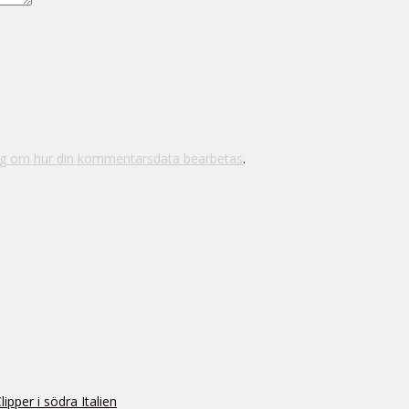
ig om hur din kommentarsdata bearbetas
.
pper i södra Italien