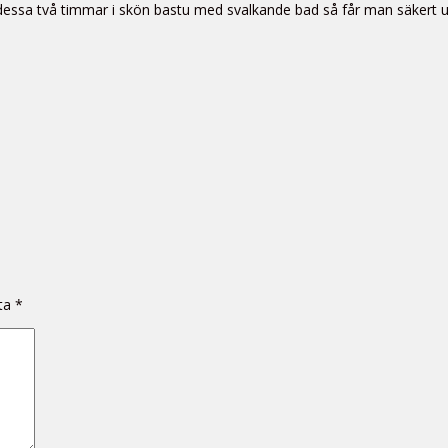
essa två timmar i skön bastu med svalkande bad så får man säkert upp 
kta
*