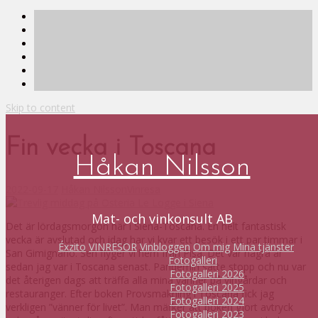
Skip to content
Fin vecka i Toscana
Håkan Nilsson
2022-09-17
Håkan Nilsson
Vinresa
Mat- och vinkonsult AB
Det är lördagsmorgon här i Siena-Toscana. En helt fantastisk
vecka är avslutad och idag har vi kvar ett besök i ett par timmar i
Éxzito
VINRESOR
Vinbloggen
Om mig
Mina tjänster
San Gimignano. Sen flyger vi hem från Pisa. Det var några år
Fotogalleri
sedan jag var i Toscana senast. Pandemin satte stopp och nu var
Fotogalleri 2026
det återigen dags att träffa alla mina vänner på vingårdar och
Fotogalleri 2025
restauranger. Efter boken Provsmakning i Toscana fick jag
Fotogalleri 2024
verkligen ”vänner för livet”. Man märker att boken gjort avtryck
Fotogalleri 2023