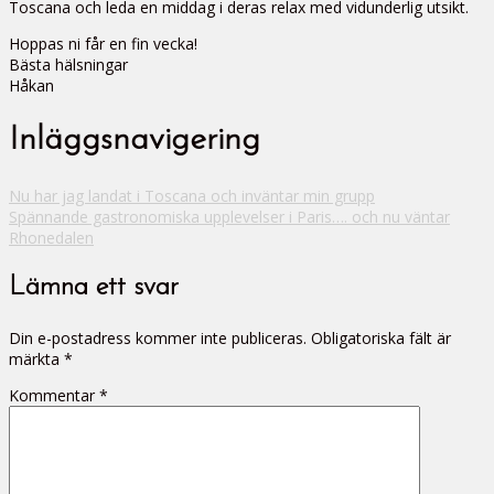
Toscana och leda en middag i deras relax med vidunderlig utsikt.
Hoppas ni får en fin vecka!
Bästa hälsningar
Håkan
Inläggsnavigering
Nu har jag landat i Toscana och inväntar min grupp
Spännande gastronomiska upplevelser i Paris…. och nu väntar
Rhonedalen
Lämna ett svar
Din e-postadress kommer inte publiceras.
Obligatoriska fält är
märkta
*
Kommentar
*