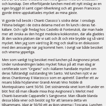
och kunskap. Den efterföljande lunchen med ett nytt inslag av en
egen bryggd öl samt cigarr-tillverkning och att greven Francesco
gjorde éntre uppskattades mycket av mina gäste.
Vi gjorde två besök i Chianti Classico´s södra delar. I onsdags
Félsina beläget i de östra delarna med en fin lunch i deras fat-
källare. Och i igår fredag hos Castello di Fonterutoli, där man hade
mer att önska av den högst mediokra kokkonsten, där alla gladdes
åt den vackra platsen där vi satt och åt och inte brydde sig så värst
mycket. Men jag som värd tog åt mig och skall ta en diskussion
med den ansvarige när jag kommit hem. I övrigt var både besöket
och vinerna ypperliga.
Men som vanligt tog besöket med lunchen på Avignonesi priset.
Under rundvandringen lades mycket fokus på att man idag är
certifierade som ”Organic” och i källaren handlade mycket om
deras fullständigt outstanding Vin Santo. Vid lunchen njöt vi av
deras Chardonnay Il Marzocco som en apéretif. Därefter ett av
resans båda höjdarviner Grandi Annati Vino Nobile di
Montepulciano samt 50/50. Det sistnämnda vinet kom till under en
blöt fest då man råkade mixa ihop Avignonesi´s Merlot med
Chianti-baserade Cappanelle´s Sangiovese. Man råkade blanda
dessa båda viner och beslöt sig för att lansera detta vin
tillsammans. Idag är 50/50 ett av ikon-vinerna i Toscana. Lunchen