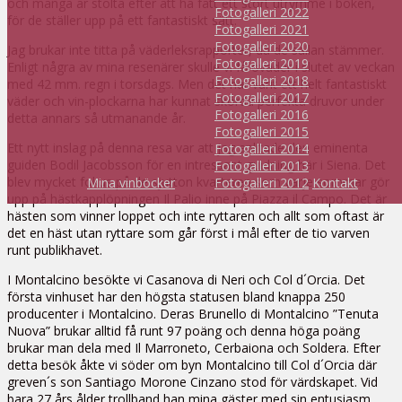
och många är stolta efter att ha fått ett stort utrymme i boken,
Fotogalleri 2022
för de ställer upp på ett fantastiskt sätt.
Fotogalleri 2021
Fotogalleri 2020
Jag brukar inte titta på väderleksrapporter, då de sällan stämmer.
Fotogalleri 2019
Enligt några av mina resenärer skulle vi få oväder i slutet av veckan
Fotogalleri 2018
med 42 mm. regn i torsdags. Men det har varit ett helt fantastiskt
Fotogalleri 2017
väder och vin-plockarna har kunnat skörda perfekta druvor under
Fotogalleri 2016
detta annars så utmanande år.
Fotogalleri 2015
Ett nytt inslag på denna resa var att jag anlitade den eminenta
Fotogalleri 2014
guiden Bodil Jacobsson för en intressant guidning här i Siena. Det
Fotogalleri 2013
blev mycket fokus på de sjutton kvarteren som varje sommar gör
Mina vinböcker
Fotogalleri 2012
Kontakt
upp på hästkapplöpningen Il Palio inne på Piazza il Campo. Det är
hästen som vinner loppet och inte ryttaren och allt som oftast är
det en häst utan ryttare som går först i mål efter de tio varven
runt publikhavet.
I Montalcino besökte vi Casanova di Neri och Col d´Orcia. Det
första vinhuset har den högsta statusen bland knappa 250
producenter i Montalcino. Deras Brunello di Montalcino ”Tenuta
Nuova” brukar alltid få runt 97 poäng och denna höga poäng
brukar man dela med Il Marroneto, Cerbaiona och Soldera. Efter
detta besök åkte vi söder om byn Montalcino till Col d´Orcia där
greven´s son Santiago Morone Cinzano stod för värdskapet. Vid
bara 27 års ålder trollband han mina gäster med sin entusiasm