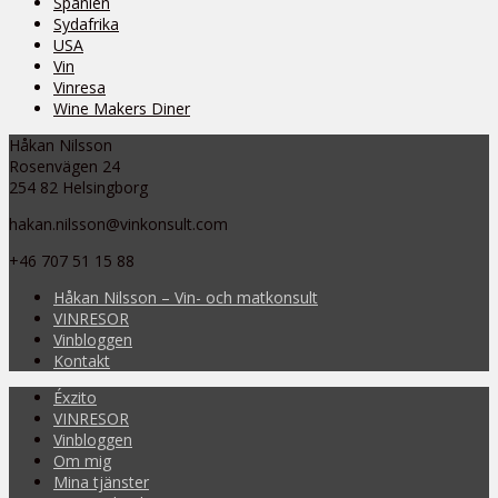
Spanien
Sydafrika
USA
Vin
Vinresa
Wine Makers Diner
Håkan Nilsson
Rosenvägen 24
254 82 Helsingborg
hakan.nilsson@vinkonsult.com
+46 707 51 15 88
Håkan Nilsson – Vin- och matkonsult
VINRESOR
Vinbloggen
Kontakt
Éxzito
VINRESOR
Vinbloggen
Om mig
Mina tjänster