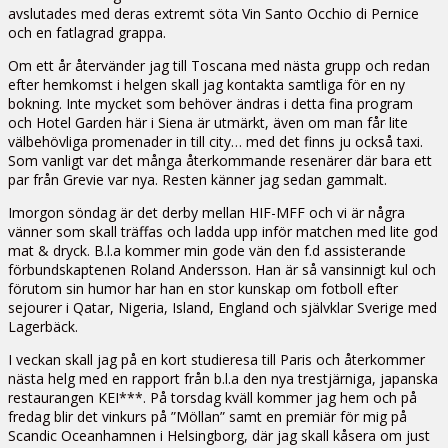
avslutades med deras extremt söta Vin Santo Occhio di Pernice
och en fatlagrad grappa.
Om ett år återvänder jag till Toscana med nästa grupp och redan
efter hemkomst i helgen skall jag kontakta samtliga för en ny
bokning. Inte mycket som behöver ändras i detta fina program
och Hotel Garden här i Siena är utmärkt, även om man får lite
välbehövliga promenader in till city… med det finns ju också taxi.
Som vanligt var det många återkommande resenärer där bara ett
par från Grevie var nya. Resten känner jag sedan gammalt.
Imorgon söndag är det derby mellan HIF-MFF och vi är några
vänner som skall träffas och ladda upp inför matchen med lite god
mat & dryck. B.l.a kommer min gode vän den f.d assisterande
förbundskaptenen Roland Andersson. Han är så vansinnigt kul och
förutom sin humor har han en stor kunskap om fotboll efter
sejourer i Qatar, Nigeria, Island, England och självklar Sverige med
Lagerbäck.
I veckan skall jag på en kort studieresa till Paris och återkommer
nästa helg med en rapport från b.l.a den nya trestjärniga, japanska
restaurangen KEI***. På torsdag kväll kommer jag hem och på
fredag blir det vinkurs på ”Möllan” samt en premiär för mig på
Scandic Oceanhamnen i Helsingborg, där jag skall kåsera om just