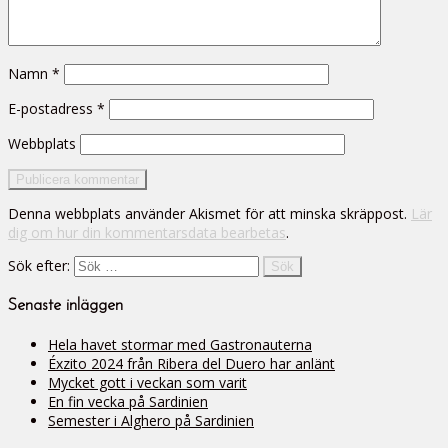
Namn
*
E-postadress
*
Webbplats
Denna webbplats använder Akismet för att minska skräppost.
Lär
dig om hur din kommentarsdata bearbetas
.
Sök efter:
Senaste inläggen
Hela havet stormar med Gastronauterna
Éxzito 2024 från Ribera del Duero har anlänt
Mycket gott i veckan som varit
En fin vecka på Sardinien
Semester i Alghero på Sardinien