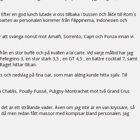
Efter en god lunch lutade vi oss tillbaka i bussen och åkte till Rom´s
rparten av personalen kommer från Filippinerna, Indonesien och
för att svänga norrut mot Amalfi, Sorrento, Capri och Ponza innan vi
en stor buffé och på kvällen a la´carte. Vid varje måltid har jag
ellegrino 3, en stor stark 3,5 , en GT 4,5 , en bättre cocktail 7, samt
aget hittar 08:an.
 och nedslag på fina öar, som man aldrig kunde hitta själv. Till
a Chablis, Pouilly-Fuissé, Puligny-Montrachet mot två Grand Crus
 det är ett strålande väder. Även om jag inte är en van kryssare, så
ärt, då men redan fått massor med kompisar bland personalen. Jag