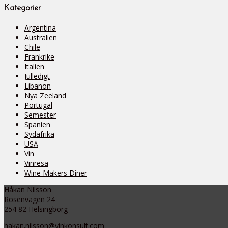
Kategorier
Argentina
Australien
Chile
Frankrike
Italien
Julledigt
Libanon
Nya Zeeland
Portugal
Semester
Spanien
Sydafrika
USA
Vin
Vinresa
Wine Makers Diner
Håkan Nilsson
Rosenvägen 24
254 82 Helsingborg
hakan.nilsson@vinkonsult.com