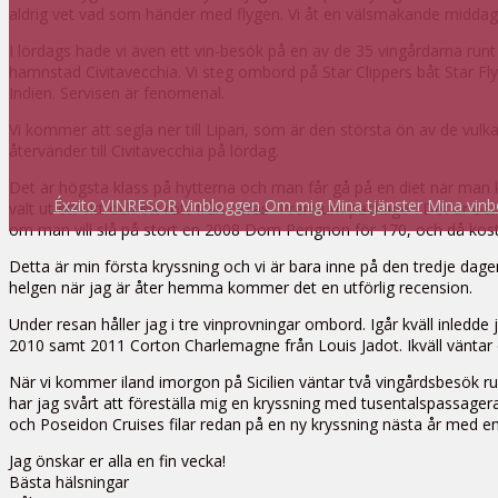
aldrig vet vad som händer med flygen. Vi åt en välsmakande middag 
I lördags hade vi även ett vin-besök på en av de 35 vingårdarna runt 
hamnstad Civitavecchia. Vi steg ombord på Star Clippers båt Star F
Indien. Servisen är fenomenal.
Vi kommer att segla ner till Lipari, som är den största ön av de vulk
återvänder till Civitavecchia på lördag.
Det är högsta klass på hytterna och man får gå på en diet när man 
Éxzito
VINRESOR
Vinbloggen
Om mig
Mina tjänster
Mina vinb
valt ut ett vitt och ett rött från deras ”Premium package”. Det är oer
om man vill slå på stort en 2008 Dom Perignon för 170, och då kost
Detta är min första kryssning och vi är bara inne på den tredje dage
helgen när jag är åter hemma kommer det en utförlig recension.
Under resan håller jag i tre vinprovningar ombord. Igår kväll inled
2010 samt 2011 Corton Charlemagne från Louis Jadot. Ikväll väntar e
När vi kommer iland imorgon på Sicilien väntar två vingårdsbesök runt
har jag svårt att föreställa mig en kryssning med tusentalspassager
och Poseidon Cruises filar redan på en ny kryssning nästa år med em
Jag önskar er alla en fin vecka!
Bästa hälsningar