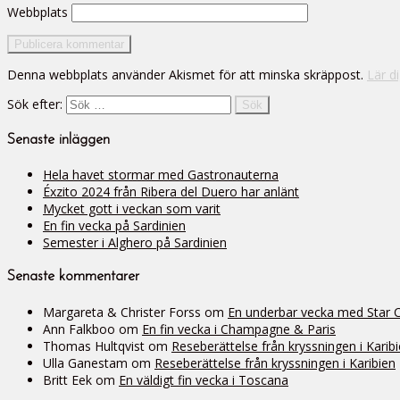
Webbplats
Denna webbplats använder Akismet för att minska skräppost.
Lär d
Sök efter:
Senaste inläggen
Hela havet stormar med Gastronauterna
Éxzito 2024 från Ribera del Duero har anlänt
Mycket gott i veckan som varit
En fin vecka på Sardinien
Semester i Alghero på Sardinien
Senaste kommentarer
Margareta & Christer Forss
om
En underbar vecka med Star Cli
Ann Falkboo
om
En fin vecka i Champagne & Paris
Thomas Hultqvist
om
Reseberättelse från kryssningen i Karib
Ulla Ganestam
om
Reseberättelse från kryssningen i Karibien
Britt Eek
om
En väldigt fin vecka i Toscana