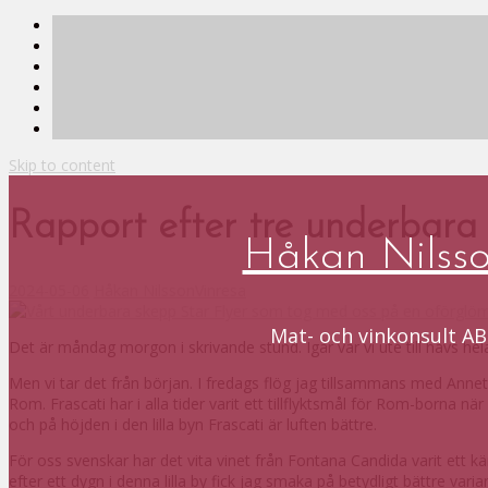
Skip to content
Rapport efter tre underbara 
Håkan Nilss
2024-05-06
Håkan Nilsson
Vinresa
Mat- och vinkonsult AB
Det är måndag morgon i skrivande stund. Igår var vi ute till havs he
Men vi tar det från början. I fredags flög jag tillsammans med Annet
Rom. Frascati har i alla tider varit ett tillflyktsmål för Rom-borna n
och på höjden i den lilla byn Frascati är luften bättre.
För oss svenskar har det vita vinet från Fontana Candida varit ett k
efter ett dygn i denna lilla by fick jag smaka på betydligt bättre vari