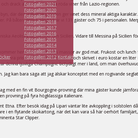
och drack även ett par goda röda viner från Lazio-regionen.
Fotogalleri 2021
Fotogalleri 2020
byn, där den vulkaniska jorden ger vinet dess mineral aktiga karaktär. 
Fotogalleri 2019
lyer. På båten denna gång så är vi 131 gäster och 75 i personalen. Me
Fotogalleri 2018
Fotogalleri 2017
Fotogalleri 2016
aniska Aeoliska öarna norr om Sicilien. Vidare till Messina på Sicilien 
Fotogalleri 2015
Fotogalleri 2014
Fotogalleri 2013
kommer hem då det serveras massor av god mat. Frukost och lunch från 
öcker
Fotogalleri 2012
Kontakt
hört bra priser på dryckerna ombord och skrivet i euro kostar en liter P
ar denna ljuvliga Champagne betydligt mer i land, om man överhuvudt
n. Jag kan bara säga att jag älskar konceptet med en rogivande seglats
de jag med en fin vit Bourgogne-provning där mina gäster kunde jämför
n provning på fyra högklassiga italienare.
 Etna. Efter besök idag på Lipari väntar lite avkoppling i solstolen då
are i en flytande skokartong, när det kan vara så här oerhört familj
inenta Star Clipper.