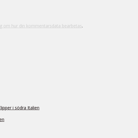
ig om hur din kommentarsdata bearbetas
.
pper i södra Italien
ien