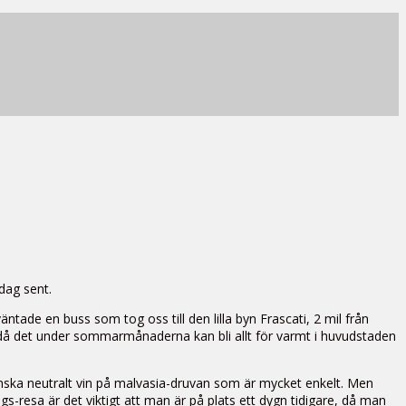
dag sent.
tade en buss som tog oss till den lilla byn Frascati, 2 mil från
der, då det under sommarmånaderna kan bli allt för varmt i huvudstaden
 ganska neutralt vin på malvasia-druvan som är mycket enkelt. Men
ings-resa är det viktigt att man är på plats ett dygn tidigare, då man