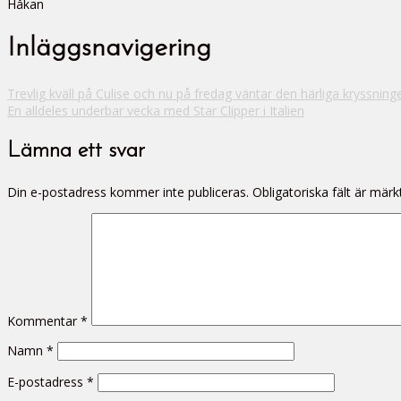
Håkan
Inläggsnavigering
Trevlig kväll på Culise och nu på fredag väntar den härliga kryssning
En alldeles underbar vecka med Star Clipper i Italien
Lämna ett svar
Din e-postadress kommer inte publiceras.
Obligatoriska fält är mär
Kommentar
*
Namn
*
E-postadress
*