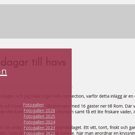
dagar till havs
on
la dagen och jag hade ingen wifi-connection, varför detta inlägg är en 
Fotogalleri
te på Poseidon Cruises tillsammans med 16 gäster ner till Rom. Där vän
Fotogalleri 2026
är de ville komma ifrån myllret i storstan samt få ett lite friskare vä
Fotogalleri 2025
Fotogalleri 2024
änt vin ända sedan 1955 på Systembolaget. Ett vitt, torrt, friskt och
Fotogalleri 2023
anter, som tyvärr aldrig hittat till Sverige. När man anordnar en kryssn
Fotogalleri 2022